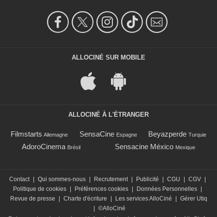
ALLOCINÉ SUR MOBILE
ALLOCINÉ À L'ÉTRANGER
Filmstarts
SensaCine
Beyazperde
Allemagne
Espagne
Turquie
AdoroCinema
Sensacine México
Brésil
Mexique
Contact
|
Qui sommes-nous
|
Recrutement
|
Publicité
|
CGU
|
CGV
|
Politique de cookies
|
Préférences cookies
|
Données Personnelles
|
Revue de presse
|
Charte d'écriture
|
Les services AlloCiné
|
Gérer Utiq
|
©AlloCiné