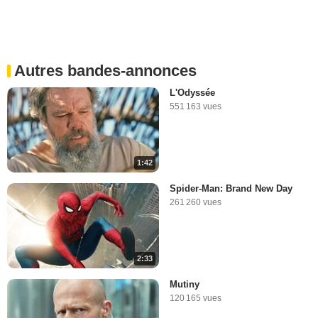
Autres bandes-annonces
L'Odyssée
551 163 vues
1:42
Spider-Man: Brand New Day
261 260 vues
2:33
Mutiny
120 165 vues