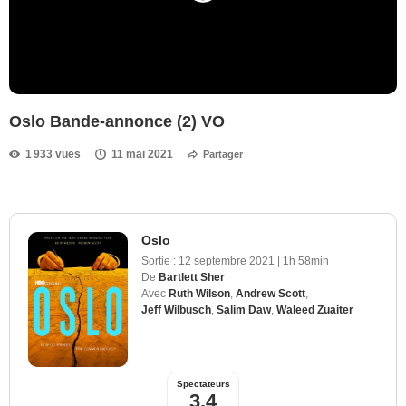
Oslo Bande-annonce (2) VO
1 933 vues
11 mai 2021
Partager
Oslo
Sortie :
12 septembre 2021
|
1h 58min
De
Bartlett Sher
Avec
Ruth Wilson
,
Andrew Scott
,
Jeff Wilbusch
,
Salim Daw
,
Waleed Zuaiter
Spectateurs
3,4