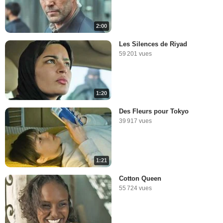
2:00
Les Silences de Riyad
59 201 vues
1:20
Des Fleurs pour Tokyo
39 917 vues
1:21
Cotton Queen
55 724 vues