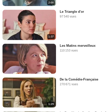
2:00
Le Triangle d'or
97 540 vues
1:37
Les Matins merveilleux
110 153 vues
De la Comédie-Française
270 671 vues
1:29