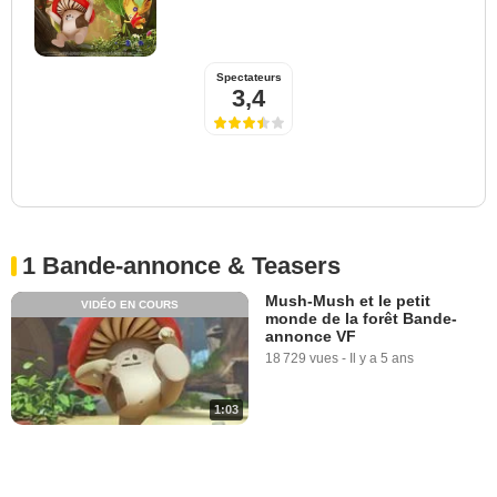
Spectateurs
3,4
1 Bande-annonce & Teasers
Mush-Mush et le petit
VIDÉO EN COURS
monde de la forêt Bande-
annonce VF
18 729 vues
-
Il y a 5 ans
1:03