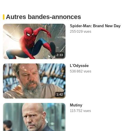
Autres bandes-annonces
Spider-Man: Brand New Day
255 029 vues
2:33
L'Odyssée
536 862 vues
1:42
Mutiny
115 752 vues