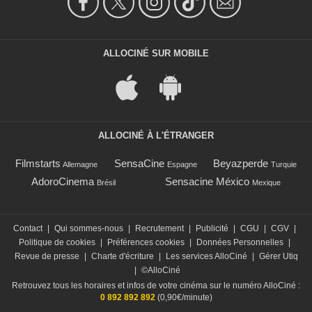
ALLOCINÉ SUR MOBILE
ALLOCINÉ À L'ÉTRANGER
Filmstarts
SensaCine
Beyazperde
Allemagne
Espagne
Turquie
AdoroCinema
Sensacine México
Brésil
Mexique
Contact
|
Qui sommes-nous
|
Recrutement
|
Publicité
|
CGU
|
CGV
|
Politique de cookies
|
Préférences cookies
|
Données Personnelles
|
Revue de presse
|
Charte d'écriture
|
Les services AlloCiné
|
Gérer Utiq
|
©AlloCiné
Retrouvez tous les horaires et infos de votre cinéma sur le numéro AlloCiné :
0 892 892 892
(0,90€/minute)