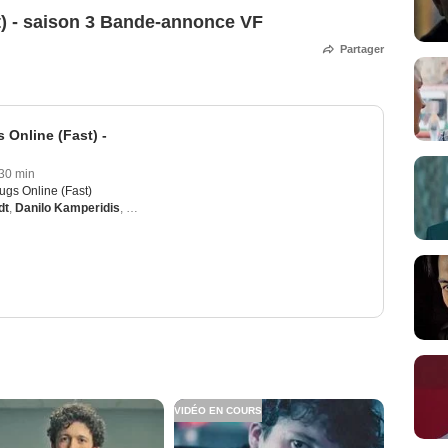
t) - saison 3 Bande-annonce VF
Partager
 Online (Fast) -
30 min
ugs Online (Fast)
dt
,
Danilo Kamperidis
,
Lena Klenke
,
Damian Hardung
,
Leonie Wesselow
VIDÉO EN COURS