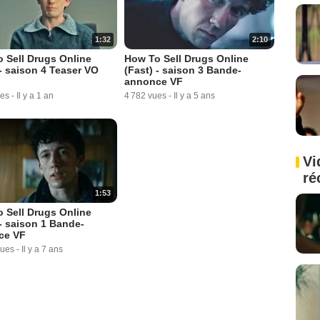
1:32
2:10
 Sell Drugs Online
How To Sell Drugs Online
 - saison 4 Teaser VO
(Fast) - saison 3 Bande-
annonce VF
ues
-
Il y a 1 an
4 782 vues
-
Il y a 5 ans
Vi
ré
1:53
 Sell Drugs Online
 - saison 1 Bande-
ce VF
vues
-
Il y a 7 ans