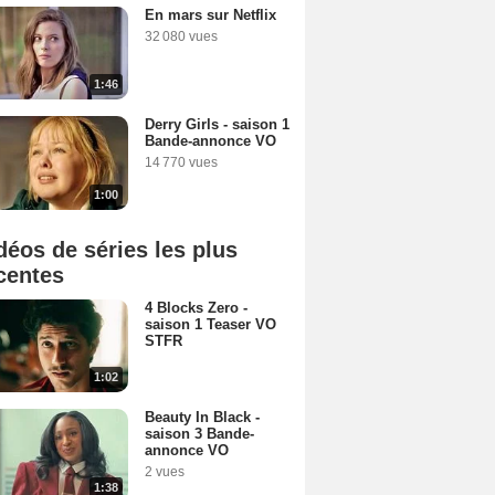
En mars sur Netflix
32 080 vues
1:46
Derry Girls - saison 1
Bande-annonce VO
14 770 vues
1:00
déos de séries les plus
centes
4 Blocks Zero -
saison 1 Teaser VO
STFR
1:02
Beauty In Black -
saison 3 Bande-
annonce VO
2 vues
1:38