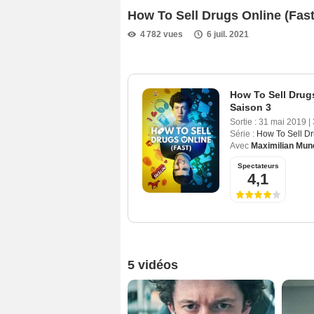
How To Sell Drugs Online (Fas
4 782 vues
6 juil. 2021
How To Sell Drugs
Saison 3
Sortie :
31 mai 2019
|
Série :
How To Sell Dr
Avec
Maximilian Mun
Spectateurs
4,1
5 vidéos