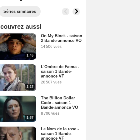
Séries similaires
couvrez aussi
On My Block - saison
2 Bande-annonce VO
14 506 vues
1:45
L'Ombre de Fatma -
saison 1 Bande-
annonce VF
28 507 vues
1:17
The Billion Dollar
Code - saison 1
Bande-annonce VO
8 706 vues
1:57
Le Nom de la rose -
saison 1 Bande-
annonce VF