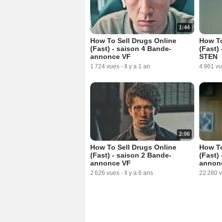
1:44
How To Sell Drugs Online
How To
(Fast) - saison 4 Bande-
(Fast)
annonce VF
STEN
1 724 vues
-
Il y a 1 an
4 961 v
2:06
How To Sell Drugs Online
How To
(Fast) - saison 2 Bande-
(Fast)
annonce VF
annon
2 626 vues
-
Il y a 6 ans
22 280 