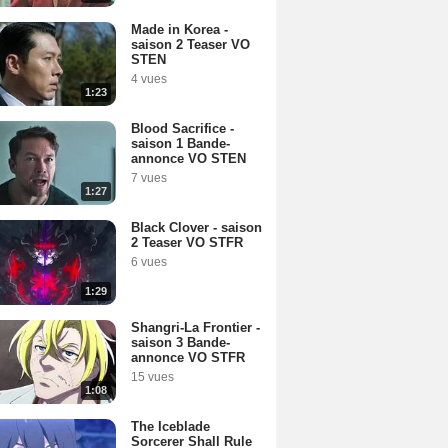
Made in Korea -
saison 2 Teaser VO
STEN
4 vues
1:23
Blood Sacrifice -
saison 1 Bande-
annonce VO STEN
7 vues
1:27
Black Clover - saison
2 Teaser VO STFR
6 vues
1:29
Shangri-La Frontier -
saison 3 Bande-
annonce VO STFR
15 vues
1:08
The Iceblade
Sorcerer Shall Rule