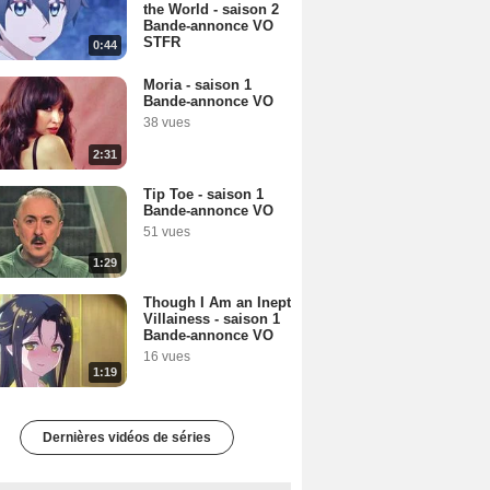
the World - saison 2
Bande-annonce VO
STFR
0:44
Moria - saison 1
Bande-annonce VO
38 vues
2:31
Tip Toe - saison 1
Bande-annonce VO
51 vues
1:29
Though I Am an Inept
Villainess - saison 1
Bande-annonce VO
16 vues
1:19
Dernières vidéos de séries