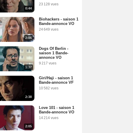
23 128 vues
0:44
Biohackers - saison 1
Bande-annonce VO
24 649 vues
2:06
Dogs Of Berlin -
saison 1 Bande-
annonce VO
9 217 vues
1:37
Giri/Haji - saison 1
Bande-annonce VF
10 582 vues
2:38
Love 101 - saison 1
Bande-annonce VO
14 214 vues
2:05