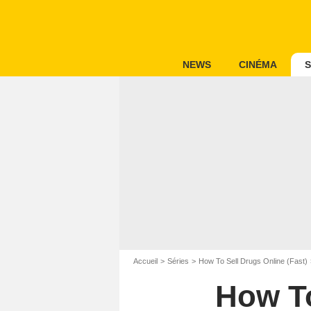
NEWS
CINÉMA
S
Accueil
Séries
How To Sell Drugs Online (Fast)
How To