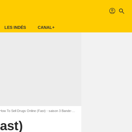
profil
search
LES INDÉS
CANAL+
ow To Sell Drugs Online (Fast) - saison 3 Bande-annonce VF
ast)