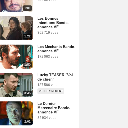
1:01
Les Bonnes
intentions Bande-
annonce VF
352 719 vues
1:22
Les Méchants Bande-
annonce VF
amara
172 063 vues
1:50
Lucky TEASER "Vol
de chien"
187 586 vues
PROCHAINEMENT
0:45
Le Dernier
Mercenaire Bande-
annonce VF
82 934 vues
2:01