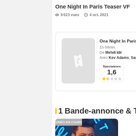
One Night In Paris Teaser VF
9 023 vues
4 oct. 2021
One Night In Pari
1h 04min
De
Mehdi Idir
Avec
Kev Adams
,
Sa
Spectateurs
1,6
1 Bande-annonce & 
VIDÉO EN COURS