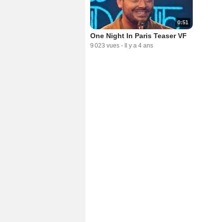
0:51
One Night In Paris Teaser VF
9 023 vues
-
Il y a 4 ans