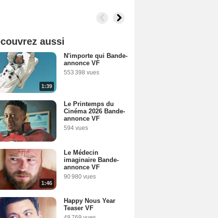
couvrez aussi
N'importe qui Bande-
annonce VF
553 398 vues
1:39
Le Printemps du
Cinéma 2026 Bande-
annonce VF
594 vues
Le Médecin
imaginaire Bande-
annonce VF
90 980 vues
1:46
Happy Nous Year
Teaser VF
48 769 vues