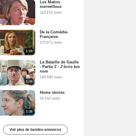
Les Matins
merveilleux
110 153 vues
De la Comédie-
Française
270 671 vues
1:29
La Bataille de Gaulle
- Partie 2 : J’écris ton
nom
160 590 vues
1:34
Home stories
56 142 vues
1:38
Voir plus de bandes-annonces