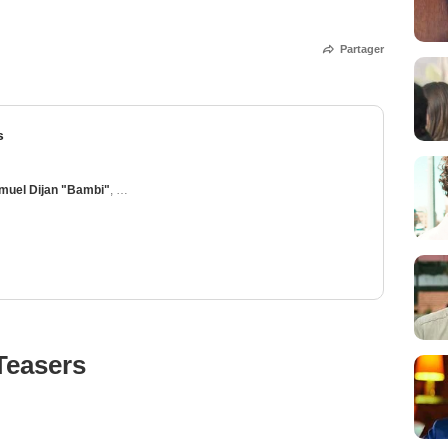
Partager
s
muel Dijan "Bambi"
,
Pierre-Emmanuel Barré
,
Redouane Bougheraba
,
Fadily C
Teasers