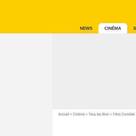
NEWS
CINÉMA
S
Accueil
Cinéma
Tous les films
Films Comédie