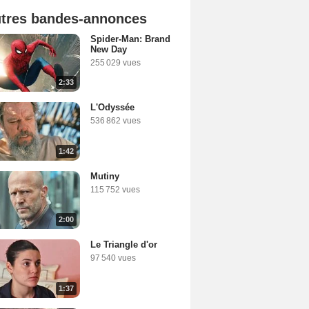
tres bandes-annonces
Spider-Man: Brand
New Day
255 029 vues
2:33
L'Odyssée
536 862 vues
1:42
Mutiny
115 752 vues
2:00
Le Triangle d'or
97 540 vues
1:37