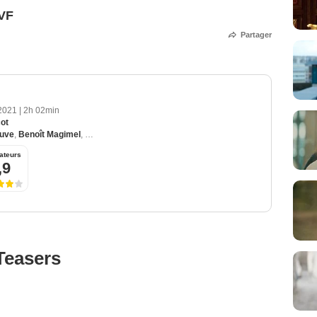
VF
Partager
 2021
|
2h 02min
ot
euve
,
Benoît Magimel
,
Gabriel Sara
,
Cécile de France
,
Julie Arnold
ateurs
,9
Teasers