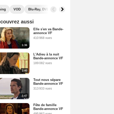
ming
VOD
Blu-Ray, DVD
Photos
Secrets de tournage
couvrez aussi
Elle s'en va Bande-
annonce VF
410 968 vues
1:36
L'Adieu à la nuit
Bande-annonce VF
189 082 vues
1:40
Tout nous sépare
Bande-annonce VF
313 933 vues
1:47
Fête de famille
Bande-annonce VF
495 962 vues