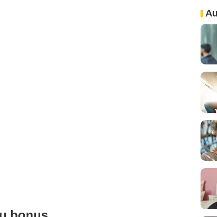
Au
ou bonus