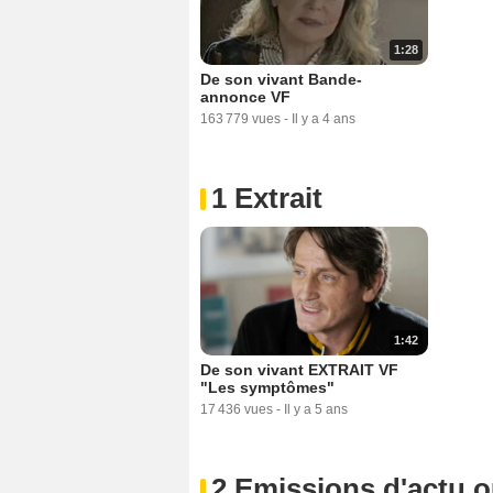
1:28
De son vivant Bande-
annonce VF
163 779 vues
-
Il y a 4 ans
1 Extrait
1:42
De son vivant EXTRAIT VF
"Les symptômes"
17 436 vues
-
Il y a 5 ans
2 Emissions d'actu 