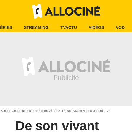
ÉRIES
STREAMING
TVACTU
VIDÉOS
VOD
Bandes-annonces du film De son vivant
De son vivant Bande-annonce VF
De son vivant