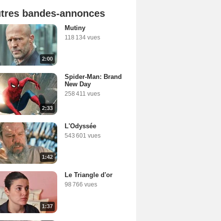
tres bandes-annonces
Mutiny
118 134 vues
2:00
Spider-Man: Brand
New Day
258 411 vues
2:33
L'Odyssée
543 601 vues
1:42
Le Triangle d'or
98 766 vues
1:37