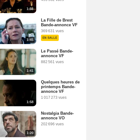
1:56
La Fille de Brest
Bande-annonce VF
369 631 vues
EN SALLE
1:45
Le Passé Bande-
annonce VF
882 561 vues
1:41
Quelques heures de
printemps Bande-
annonce VF
1 017 273 vues
1:58
Nostalgia Bande-
annonce VO
202 696 vues
1:20