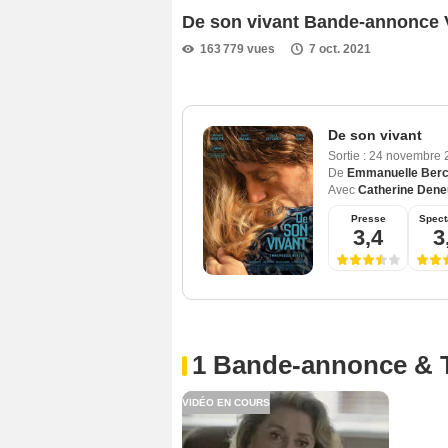
De son vivant Bande-annonce 
163 779 vues
7 oct. 2021
De son vivant
Sortie :
24 novembre
De
Emmanuelle Berc
Avec
Catherine Den
Presse
Spect
3,4
3
1 Bande-annonce & 
VIDÉO EN COURS