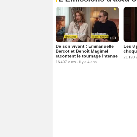
7:01
De son vivant : Emmanuelle
Les 8 
Bercot et Benoît Magimel
choqu
racontent le tournage intense
21 190 
16 497 vues
-
Il y a 4 ans