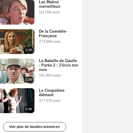
Les Matins
merveilleux
111 256 vues
De la Comédie-
Française
273 468 vues
1:29
La Bataille de Gaulle
- Partie 2 : J’écris ton
nom
161 954 vues
1:34
Le Cinquième
élément
377 378 vues
1:30
Voir plus de bandes-annonces