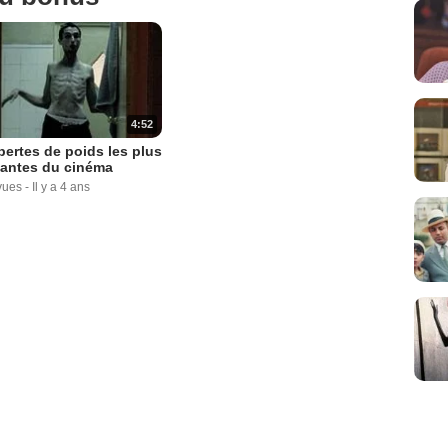
4:52
pertes de poids les plus
antes du cinéma
vues
-
Il y a 4 ans