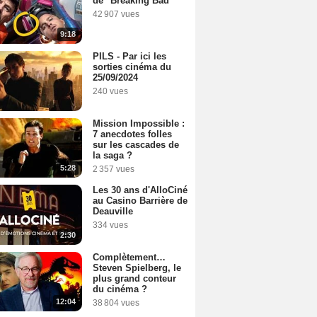
de "Breaking Bad"
42 907 vues
9:18
PILS - Par ici les
sorties cinéma du
25/09/2024
240 vues
Mission Impossible :
7 anecdotes folles
sur les cascades de
la saga ?
5:28
2 357 vues
Les 30 ans d'AlloCiné
au Casino Barrière de
Deauville
334 vues
2:30
Complètement…
Steven Spielberg, le
plus grand conteur
du cinéma ?
12:04
38 804 vues