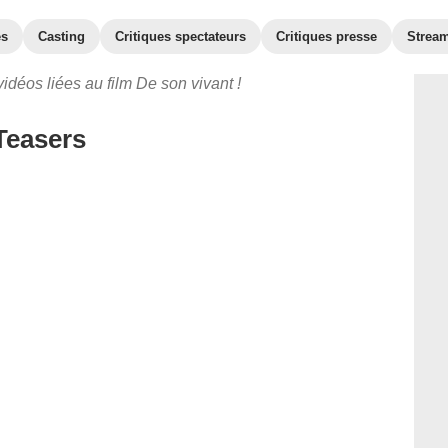
es
Casting
Critiques spectateurs
Critiques presse
Strea
idéos liées au film De son vivant !
Teasers