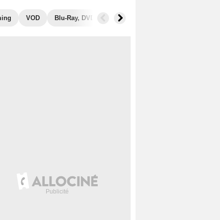
ming
VOD
Blu-Ray, DVD
Photos
Secrets de tournage