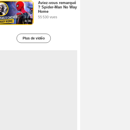
Aviez-vous remarqué
? Spider-Man No Way
Home
55 530 vues
4:36
Plus de vidéo