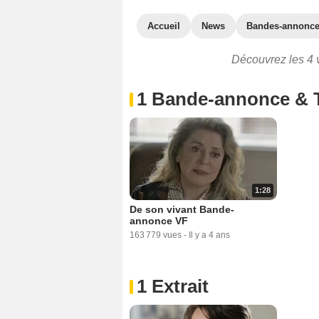
Accueil
News
Bandes-annonc
Découvrez les 4 v
1 Bande-annonce & 
1:28
De son vivant Bande-
annonce VF
163 779 vues
-
Il y a 4 ans
1 Extrait