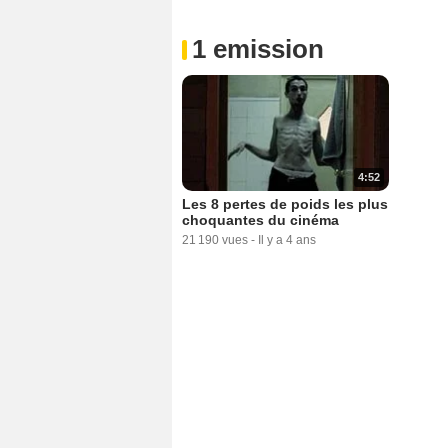
1 emission
4:52
Les 8 pertes de poids les plus
choquantes du cinéma
21 190 vues
-
Il y a 4 ans