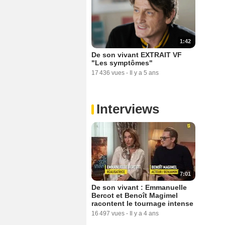
1:42
De son vivant EXTRAIT VF
"Les symptômes"
17 436 vues
-
Il y a 5 ans
Interviews
7:01
De son vivant : Emmanuelle
Bercot et Benoît Magimel
racontent le tournage intense
16 497 vues
-
Il y a 4 ans