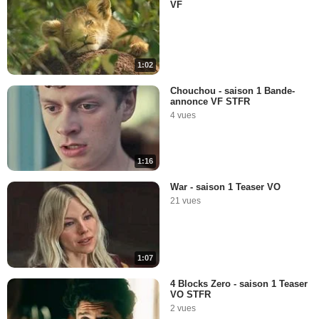
VF
1:02
Chouchou - saison 1 Bande-
annonce VF STFR
4 vues
1:16
War - saison 1 Teaser VO
21 vues
1:07
4 Blocks Zero - saison 1 Teaser
VO STFR
2 vues