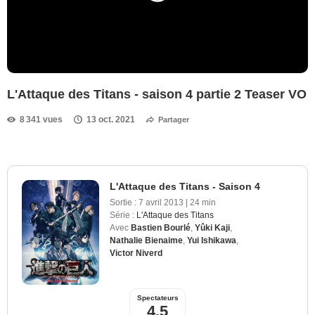
L'Attaque des Titans - saison 4 partie 2 Teaser VO
8 341 vues
13 oct. 2021
Partager
L'Attaque des Titans - Saison 4
Sortie :
7 avril 2013
|
24 min
Série :
L'Attaque des Titans
Avec
Bastien Bourlé
,
Yûki Kaji
,
Nathalie Bienaime
,
Yui Ishikawa
,
Victor Niverd
Spectateurs
4,5