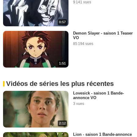
9 141 vues
0:57
Demon Slayer - saison 1 Teaser
VO
85 194 vues
1:51
Vidéos de séries les plus récentes
Lovesick - saison 1 Bande-
annonce VO
3 vues
2:12
Lion - saison 1 Bande-annonce