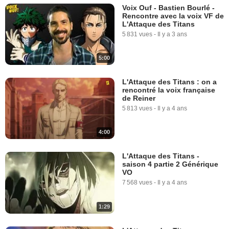
Voix Ouf - Bastien Bourlé -
Rencontre avec la voix VF de
L'Attaque des Titans
5 831 vues
-
Il y a 3 ans
5:00
L'Attaque des Titans : on a
rencontré la voix française
de Reiner
5 813 vues
-
Il y a 4 ans
4:00
L'Attaque des Titans -
saison 4 partie 2 Générique
VO
7 568 vues
-
Il y a 4 ans
1:29