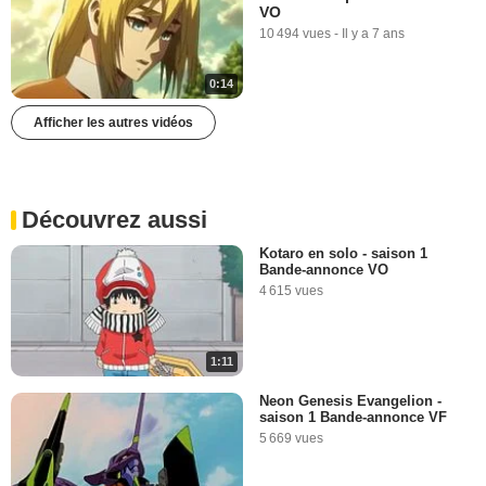
VO
10 494 vues
-
Il y a 7 ans
0:14
Afficher les autres vidéos
Découvrez aussi
Kotaro en solo - saison 1
Bande-annonce VO
4 615 vues
1:11
Neon Genesis Evangelion -
saison 1 Bande-annonce VF
5 669 vues