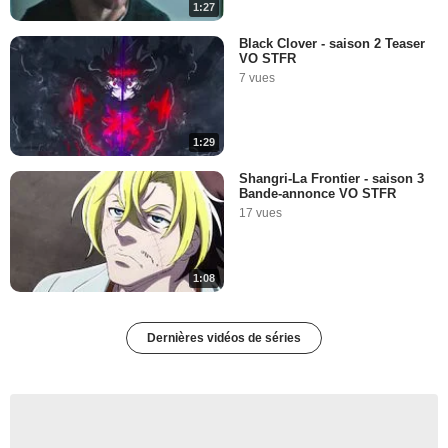
1:27
Black Clover - saison 2 Teaser
VO STFR
7 vues
1:29
Shangri-La Frontier - saison 3
Bande-annonce VO STFR
17 vues
1:08
Dernières vidéos de séries