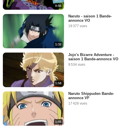
0:56
Naruto - saison 1 Bande-
annonce VO
19 377 vues
1:32
Jojo's Bizarre Adventure -
saison 1 Bande-annonce VO
9 534 vues
1:58
Naruto Shippuden Bande-
annonce VF
17 426 vues
1:05