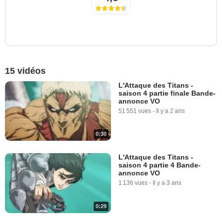
15 vidéos
L'Attaque des Titans -
saison 4 partie finale Bande-
annonce VO
51 551 vues
-
Il y a 2 ans
0:30
L'Attaque des Titans -
saison 4 partie 4 Bande-
annonce VO
1 136 vues
-
Il y a 3 ans
0:29