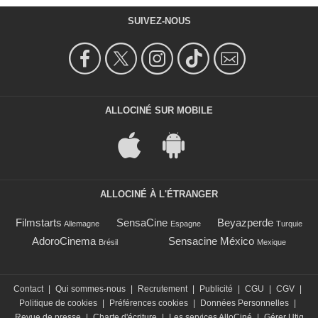
SUIVEZ-NOUS
ALLOCINÉ SUR MOBILE
ALLOCINÉ À L'ÉTRANGER
Filmstarts
SensaCine
Beyazperde
Allemagne
Espagne
Turquie
AdoroCinema
Sensacine México
Brésil
Mexique
Contact
|
Qui sommes-nous
|
Recrutement
|
Publicité
|
CGU
|
CGV
|
Politique de cookies
|
Préférences cookies
|
Données Personnelles
|
Revue de presse
|
Charte d'écriture
|
Les services AlloCiné
|
Gérer Utiq