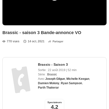
Brassic - saison 3 Bande-annonce VO
770 vues
14 oct. 2021
Partager
Brassic - Saison 3
Sortie :
22 août 2019
|
52 min
Série :
Brassic
Avec
Joseph Gilgun
,
Michelle Keegan
,
Damien Molony
,
Ryan Sampson
,
Parth Thakerar
Spectateurs
4,2