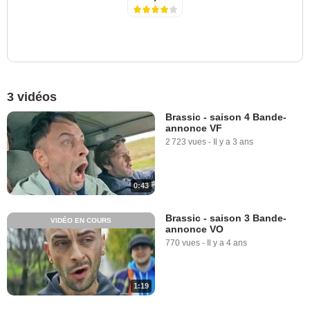
3 vidéos
Brassic - saison 4 Bande-
annonce VF
2 723 vues
-
Il y a 3 ans
0:43
Brassic - saison 3 Bande-
VIDÉO EN COURS
annonce VO
770 vues
-
Il y a 4 ans
1:19