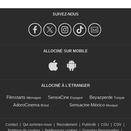
SUIVEZ-NOUS
ALLOCINÉ SUR MOBILE
ALLOCINÉ À L'ÉTRANGER
Filmstarts
SensaCine
Beyazperde
Allemagne
Espagne
Turquie
AdoroCinema
Sensacine México
Brésil
Mexique
Contact
|
Qui sommes-nous
|
Recrutement
|
Publicité
|
CGU
|
CGV
|
Politique de cookies
|
Préférences cookies
|
Données Personnelles
|