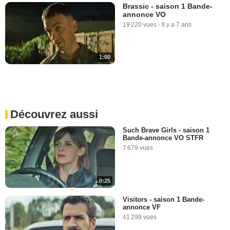
Brassic - saison 1 Bande-
annonce VO
19 220 vues
-
Il y a 7 ans
1:00
Découvrez aussi
Such Brave Girls - saison 1
Bande-annonce VO STFR
7 679 vues
0:25
Visitors - saison 1 Bande-
annonce VF
41 299 vues