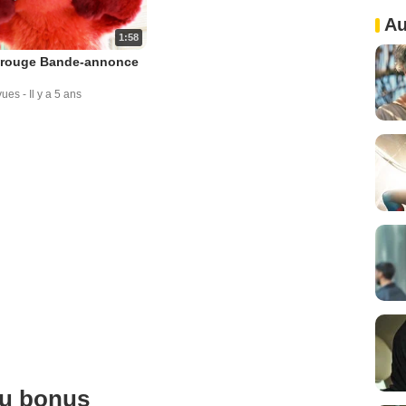
Au
1:58
e rouge Bande-annonce
vues
-
Il y a 5 ans
ou bonus