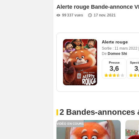
Alerte rouge Bande-annonce V
99 337 vues
17 nov. 2021
Alerte rouge
Sortie :
11 mars 2022
De
Domee Shi
Presse
Spect
3,6
3
2 Bandes-annonces 
VIDÉO EN COURS