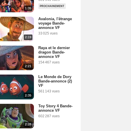
PROCHAINEMENT
1:35
Avalonia, l'étrange
voyage Bande-
annonce VF
33 025 vues
2:19
Raya et le dernier
dragon Bande-
annonce VF
154 467 vues
2:21
Le Monde de Dory
Bande-annonce (2)
VF
561 143 vues
2:35
Toy Story 4 Bande-
annonce VF
602 287 vues
2:28