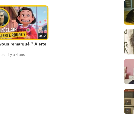
4:12
vous remarqué ? Alerte
e
ues
-
Il y a 4 ans