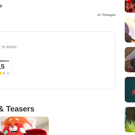
F
Partager
|
1h 40min
ateurs
,5
& Teasers