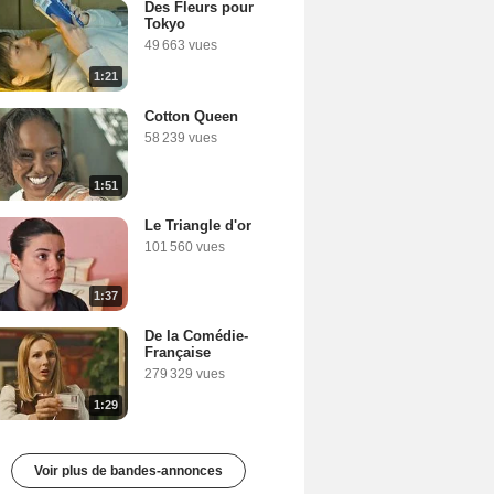
Des Fleurs pour
Tokyo
49 663 vues
1:21
Cotton Queen
58 239 vues
1:51
Le Triangle d'or
101 560 vues
1:37
De la Comédie-
Française
279 329 vues
1:29
Voir plus de bandes-annonces