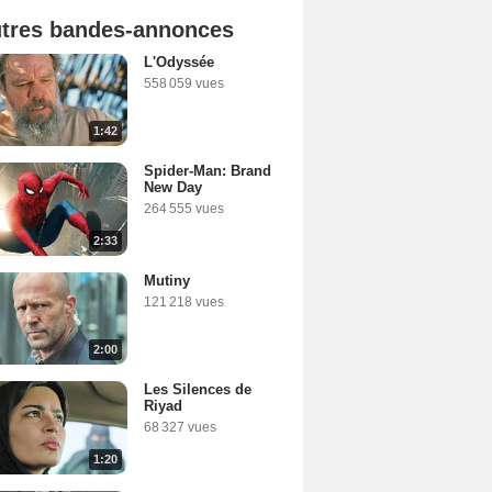
tres bandes-annonces
L'Odyssée
558 059 vues
1:42
Spider-Man: Brand
New Day
264 555 vues
2:33
Mutiny
121 218 vues
2:00
Les Silences de
Riyad
68 327 vues
1:20