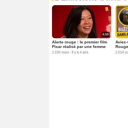
4:59
Alerte rouge : le premier film
Aviez-
Pixar réalisé par une femme
Roug
1 330 vues
-
Il y a 4 ans
1 014 v