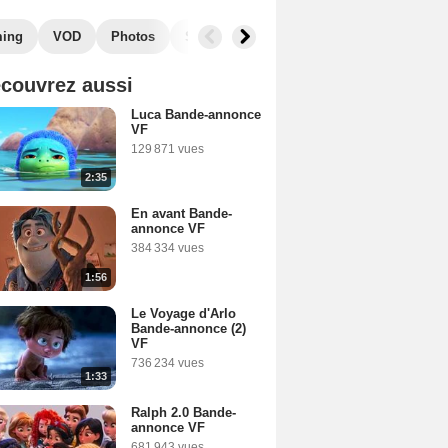
ming
VOD
Photos
Secrets de tournage
Récompenses
couvrez aussi
Luca Bande-annonce
VF
129 871 vues
2:35
En avant Bande-
annonce VF
384 334 vues
1:56
Le Voyage d'Arlo
Bande-annonce (2)
VF
736 234 vues
1:33
Ralph 2.0 Bande-
annonce VF
681 943 vues