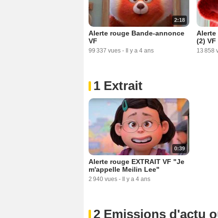
2:18
Alerte rouge Bande-annonce
Alert
VF
(2) VF
99 337 vues
-
Il y a 4 ans
13 858 
1 Extrait
0:39
Alerte rouge EXTRAIT VF "Je
m'appelle Meilin Lee"
2 940 vues
-
Il y a 4 ans
2 Emissions d'actu 