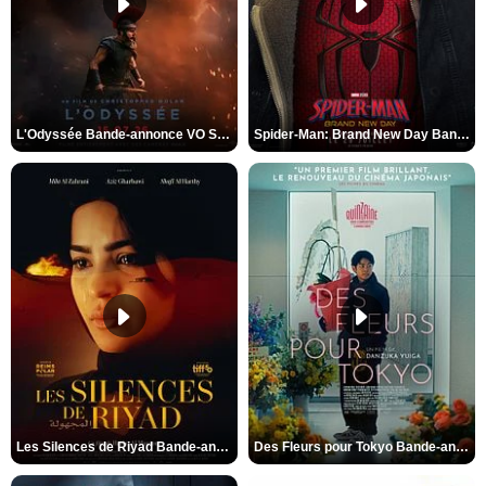
L'Odyssée Bande-annonce VO STFR
Spider-Man: Brand New Day Bande-annonce VO STFR
Les Silences de Riyad Bande-annonce VO STFR
Des Fleurs pour Tokyo Bande-annonce VO STFR