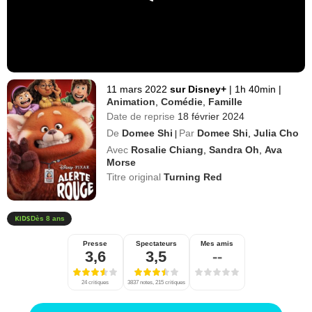
11 mars 2022
sur Disney+
|
1h 40min
|
Animation
,
Comédie
,
Famille
Date de reprise
18 février 2024
De
Domee Shi
Par
Domee Shi
,
Julia Cho
|
Avec
Rosalie Chiang
,
Sandra Oh
,
Ava
Morse
Titre original
Turning Red
Dès 8 ans
Presse
Spectateurs
Mes amis
3,6
3,5
--
24 critiques
3837 notes, 215 critiques