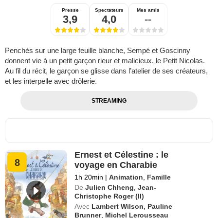
Presse
Spectateurs
Mes amis
3,9
4,0
--
Penchés sur une large feuille blanche, Sempé et Goscinny
donnent vie à un petit garçon rieur et malicieux, le Petit Nicolas.
Au fil du récit, le garçon se glisse dans l’atelier de ses créateurs,
et les interpelle avec drôlerie.
STREAMING
Ernest et Célestine : le
8
voyage en Charabie
1h 20min
|
Animation
,
Famille
De
Julien Chheng
,
Jean-
Christophe Roger (II)
Avec
Lambert Wilson
,
Pauline
Brunner
,
Michel Lerousseau