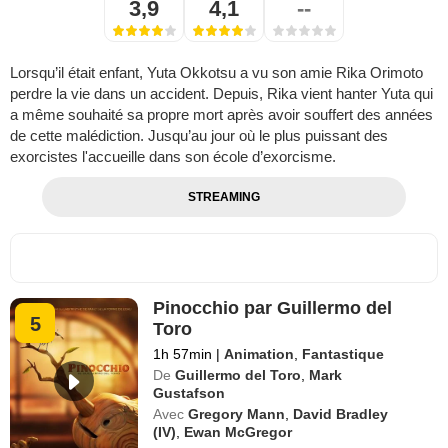
3,9
4,1
--
Lorsqu’il était enfant, Yuta Okkotsu a vu son amie Rika Orimoto
perdre la vie dans un accident. Depuis, Rika vient hanter Yuta qui
a même souhaité sa propre mort après avoir souffert des années
de cette malédiction. Jusqu’au jour où le plus puissant des
exorcistes l'accueille dans son école d’exorcisme.
STREAMING
Pinocchio par Guillermo del
5
Toro
1h 57min
|
Animation
,
Fantastique
De
Guillermo del Toro
,
Mark
Gustafson
Avec
Gregory Mann
,
David Bradley
(IV)
,
Ewan McGregor