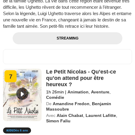
de la famille Ughetto. La vie dans cette région étant devenue très
difficile, les Ughetto rêvent de tout recommencer à l’étranger.
Selon la légende, Luigi Ughetto traverse alors les Alpes et entame
une nouvelle vie en France, changeant à jamais le destin de sa
famille tant aimée. Son petit-fils retrace ici leur histoire.
STREAMING
Le Petit Nicolas - Qu’est-ce
7
qu’on attend pour être
heureux ?
1h 26min
|
Animation
,
Aventure
,
Comédie
De
Amandine Fredon
,
Benjamin
Massoubre
Avec
Alain Chabat
,
Laurent Lafitte
,
Simon Faliu
Dès 6 ans