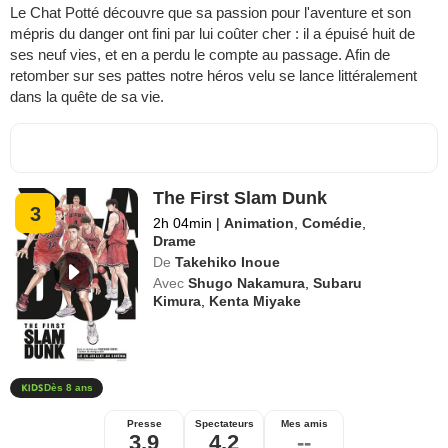
Le Chat Potté découvre que sa passion pour l'aventure et son
mépris du danger ont fini par lui coûter cher : il a épuisé huit de
ses neuf vies, et en a perdu le compte au passage. Afin de
retomber sur ses pattes notre héros velu se lance littéralement
dans la quête de sa vie.
The First Slam Dunk
3
2h 04min
|
Animation
,
Comédie
,
Drame
De
Takehiko Inoue
Avec
Shugo Nakamura
,
Subaru
Kimura
,
Kenta Miyake
Dès 8 ans
Presse
Spectateurs
Mes amis
3,9
4,2
--