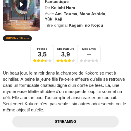
Fantastique
De
Keiichi Hara
Avec
Ami Touma
,
Mana Ashida
,
Yûki Kaji
Titre original
Kagami no Kojou
Dès 10 ans
Presse
Spectateurs
Mes amis
3,5
3,9
--
Un beau jour, le miroir dans la chambre de Kokoro se met à
scintiller. À peine la jeune fille l’a-t-elle effleuré qu’elle se retrouve
dans un formidable château digne d’un conte de fées. Là, une
mystérieuse fillette affublée d’un masque de loup lui soumet un
défi. Elle a un an pour l’accomplir et ainsi réaliser un souhait.
Seulement Kokoro n’est pas seule : six autres adolescents ont le
même objectif qu’elle.
STREAMING