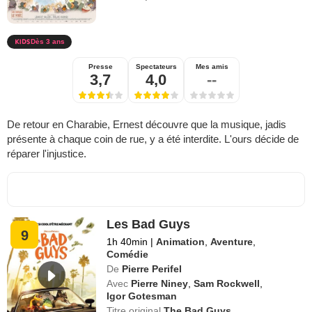
Dès 3 ans
Presse
Spectateurs
Mes amis
3,7
4,0
--
De retour en Charabie, Ernest découvre que la musique, jadis
présente à chaque coin de rue, y a été interdite. L'ours décide de
réparer l'injustice.
Les Bad Guys
9
1h 40min
|
Animation
,
Aventure
,
Comédie
De
Pierre Perifel
Avec
Pierre Niney
,
Sam Rockwell
,
Igor Gotesman
Titre original
The Bad Guys