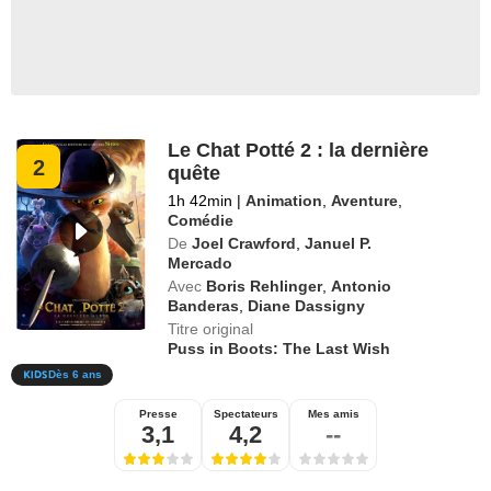
Le Chat Potté 2 : la dernière
2
quête
1h 42min
|
Animation
,
Aventure
,
Comédie
De
Joel Crawford
,
Januel P.
Mercado
Avec
Boris Rehlinger
,
Antonio
Banderas
,
Diane Dassigny
Titre original
Puss in Boots: The Last Wish
Dès 6 ans
Presse
Spectateurs
Mes amis
3,1
4,2
--