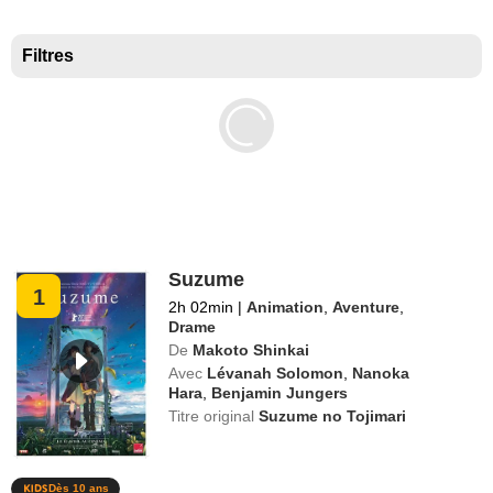
Meilleurs documentaires selon la presse
Filtres
Suzume
1
2h 02min
|
Animation
,
Aventure
,
Drame
De
Makoto Shinkai
Avec
Lévanah Solomon
,
Nanoka
Hara
,
Benjamin Jungers
Titre original
Suzume no Tojimari
Dès 10 ans