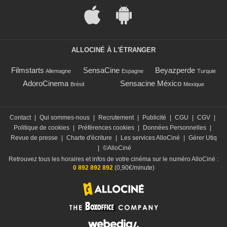
ALLOCINÉ À L'ÉTRANGER
Filmstarts
SensaCine
Beyazperde
Allemagne
Espagne
Turquie
AdoroCinema
Sensacine México
Brésil
Mexique
Contact
|
Qui sommes-nous
|
Recrutement
|
Publicité
|
CGU
|
CGV
|
Politique de cookies
|
Préférences cookies
|
Données Personnelles
|
Revue de presse
|
Charte d'écriture
|
Les services AlloCiné
|
Gérer Utiq
|
©AlloCiné
Retrouvez tous les horaires et infos de votre cinéma sur le numéro AlloCiné :
0 892 892 892
(0,90€/minute)