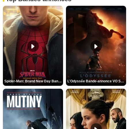
Spider-Man: Brand New Day Bande-annonce VO STFR
L'Odyssée Bande-annonce VO STFR