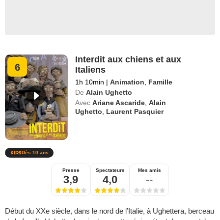
Interdit aux chiens et aux
6
Italiens
1h 10min
|
Animation
,
Famille
De
Alain Ughetto
Avec
Ariane Ascaride
,
Alain
Ughetto
,
Laurent Pasquier
Dès 10 ans
Presse
Spectateurs
Mes amis
3,9
4,0
--
Début du XXe siècle, dans le nord de l’Italie, à Ughettera, berceau