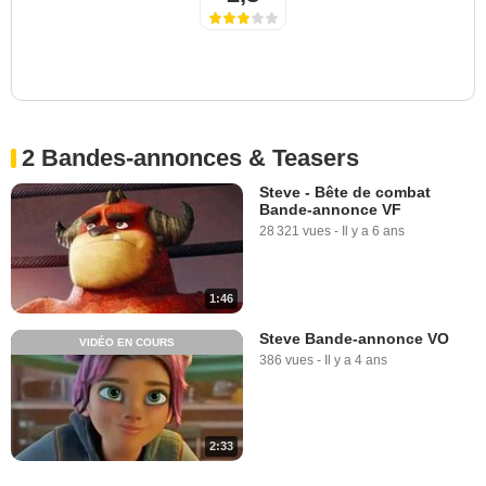
2 Bandes-annonces & Teasers
Steve - Bête de combat
Bande-annonce VF
28 321 vues
-
Il y a 6 ans
1:46
Steve Bande-annonce VO
VIDÉO EN COURS
386 vues
-
Il y a 4 ans
2:33