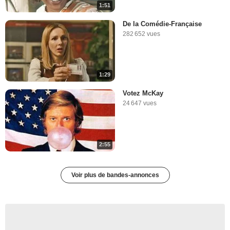
1:51
De la Comédie-Française
282 652 vues
1:29
Votez McKay
24 647 vues
2:55
Voir plus de bandes-annonces