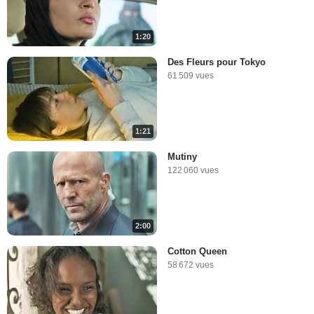
1:20
Des Fleurs pour Tokyo
61 509 vues
1:21
Mutiny
122 060 vues
2:00
Cotton Queen
58 672 vues