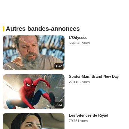
Autres bandes-annonces
L'Odyssée
564 643 vues
1:42
Spider-Man: Brand New Day
270 102 vues
2:33
Les Silences de Riyad
79 751 vues