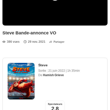
Steve Bande-annonce VO
386 vues
29 nov. 2021
Partager
Steve
Sortie :
21 juin 2022
|
1h 35min
De
Hamish Grieve
Spectateurs
2,8