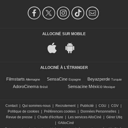
ALLOCINÉ SUR MOBILE
ALLOCINÉ À L'ÉTRANGER
Filmstarts
SensaCine
Beyazperde
Allemagne
Espagne
Turquie
AdoroCinema
Sensacine México
Brésil
Mexique
Contact
|
Qui sommes-nous
|
Recrutement
|
Publicité
|
CGU
|
CGV
|
Politique de cookies
|
Préférences cookies
|
Données Personnelles
|
Revue de presse
|
Charte d'écriture
|
Les services AlloCiné
|
Gérer Utiq
|
©AlloCiné