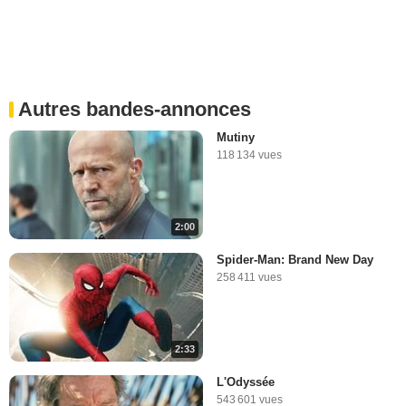
Autres bandes-annonces
Mutiny
118 134 vues
2:00
Spider-Man: Brand New Day
258 411 vues
2:33
L'Odyssée
543 601 vues