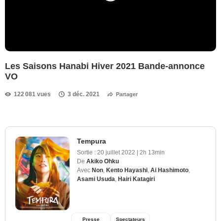
Les Saisons Hanabi Hiver 2021 Bande-annonce
VO
122 081 vues
3 déc. 2021
Partager
Tempura
Sortie :
20 juillet 2022
|
2h 13min
De
Akiko Ohku
Avec
Non
,
Kento Hayashi
,
Ai Hashimoto
,
Asami Usuda
,
Hairi Katagiri
Presse
Spectateurs