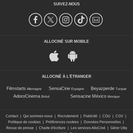
SUIVEZ-NOUS
ALLOCINÉ SUR MOBILE
ALLOCINÉ À L'ÉTRANGER
Filmstarts
SensaCine
Beyazperde
Allemagne
Espagne
Turquie
AdoroCinema
Sensacine México
Brésil
Mexique
Contact
|
Qui sommes-nous
|
Recrutement
|
Publicité
|
CGU
|
CGV
|
Politique de cookies
|
Préférences cookies
|
Données Personnelles
|
Revue de presse
|
Charte d'écriture
|
Les services AlloCiné
|
Gérer Utiq