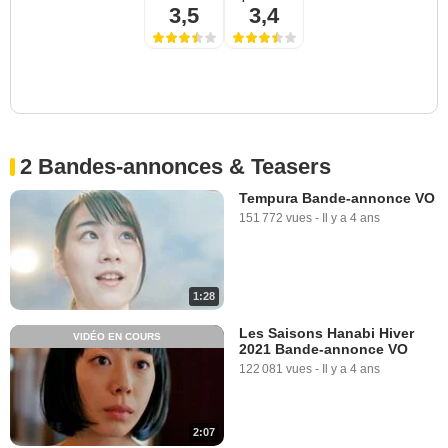
3,5
3,4
2 Bandes-annonces & Teasers
Tempura Bande-annonce VO
151 772 vues
-
Il y a 4 ans
1:28
Les Saisons Hanabi Hiver
VIDÉO EN COURS
2021 Bande-annonce VO
122 081 vues
-
Il y a 4 ans
2:07