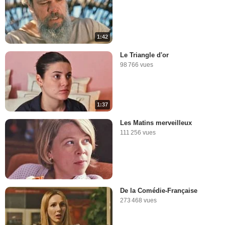
1:42
Le Triangle d'or
98 766 vues
1:37
Les Matins merveilleux
111 256 vues
De la Comédie-Française
273 468 vues