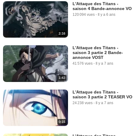
L'Attaque des Titans -
saison 4 Bande-annonce VO
120 094 vues
-
Il y a 6 ans
2:16
L'Attaque des Titans -
saison 3 partie 2 Bande-
annonce VOST
41 576 vues
-
Il y a 7 ans
1:43
L'Attaque des Titans -
saison 3 partie 2 TEASER VO
24 238 vues
-
Il y a 7 ans
0:15
L'Attaque des Titans -