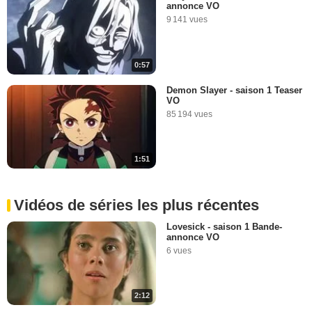
annonce VO
9 141 vues
0:57
Demon Slayer - saison 1 Teaser
VO
85 194 vues
1:51
Vidéos de séries les plus récentes
Lovesick - saison 1 Bande-
annonce VO
6 vues
2:12