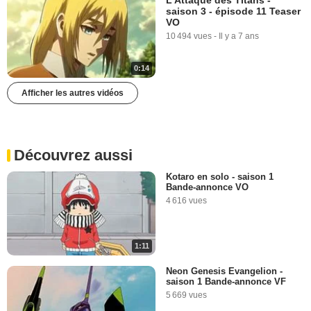
saison 3 - épisode 11 Teaser
VO
10 494 vues
-
Il y a 7 ans
0:14
Afficher les autres vidéos
Découvrez aussi
Kotaro en solo - saison 1
Bande-annonce VO
4 616 vues
1:11
Neon Genesis Evangelion -
saison 1 Bande-annonce VF
5 669 vues