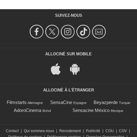
SUIVEZ-NOUS
ALLOCINÉ SUR MOBILE
ALLOCINÉ À L'ÉTRANGER
Filmstarts
SensaCine
Beyazperde
Allemagne
Espagne
Turquie
AdoroCinema
Sensacine México
Brésil
Mexique
Contact
|
Qui sommes-nous
|
Recrutement
|
Publicité
|
CGU
|
CGV
|
Politique de cookies
|
Préférences cookies
|
Données Personnelles
|