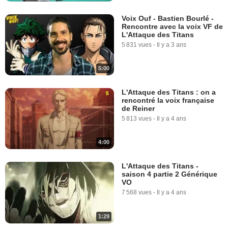
Voix Ouf - Bastien Bourlé -
Rencontre avec la voix VF de
L'Attaque des Titans
5 831 vues
-
Il y a 3 ans
5:00
L'Attaque des Titans : on a
rencontré la voix française
de Reiner
5 813 vues
-
Il y a 4 ans
4:00
L'Attaque des Titans -
saison 4 partie 2 Générique
VO
7 568 vues
-
Il y a 4 ans
1:29