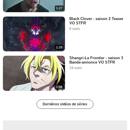
1:27
Black Clover - saison 2 Teaser
VO STFR
8 vues
1:29
Shangri-La Frontier - saison 3
Bande-annonce VO STFR
19 vues
1:08
Dernières vidéos de séries