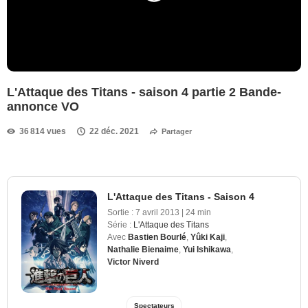
L'Attaque des Titans - saison 4 partie 2 Bande-
annonce VO
36 814 vues
22 déc. 2021
Partager
L'Attaque des Titans - Saison 4
Sortie :
7 avril 2013
|
24 min
Série :
L'Attaque des Titans
Avec
Bastien Bourlé
,
Yûki Kaji
,
Nathalie Bienaime
,
Yui Ishikawa
,
Victor Niverd
Spectateurs