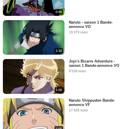
0:56
Naruto - saison 1 Bande-
annonce VO
19 379 vues
1:32
Jojo's Bizarre Adventure -
saison 1 Bande-annonce VO
9 539 vues
1:58
Naruto Shippuden Bande-
annonce VF
17 426 vues
1:05