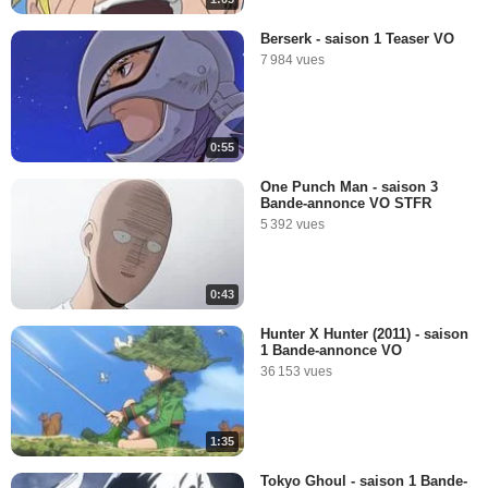
Berserk - saison 1 Teaser VO
7 984 vues
0:55
One Punch Man - saison 3
Bande-annonce VO STFR
5 392 vues
0:43
Hunter X Hunter (2011) - saison
1 Bande-annonce VO
36 153 vues
1:35
Tokyo Ghoul - saison 1 Bande-