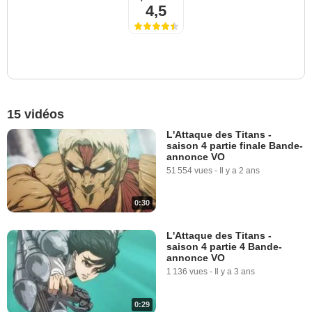
4,5
15 vidéos
L'Attaque des Titans -
saison 4 partie finale Bande-
annonce VO
51 554 vues
-
Il y a 2 ans
0:30
L'Attaque des Titans -
saison 4 partie 4 Bande-
annonce VO
1 136 vues
-
Il y a 3 ans
0:29