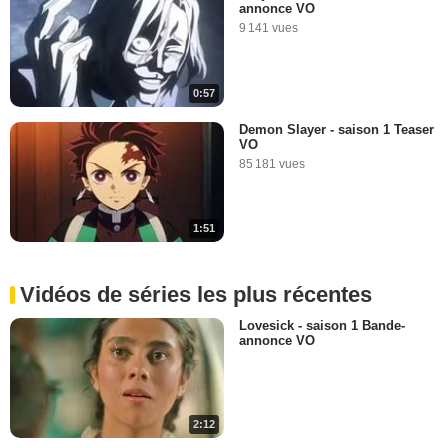
annonce VO
9 141 vues
0:57
Demon Slayer - saison 1 Teaser
VO
85 181 vues
1:51
Vidéos de séries les plus récentes
Lovesick - saison 1 Bande-
annonce VO
2:12