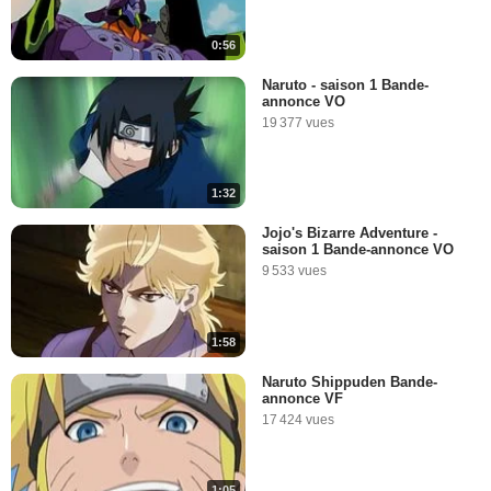
0:56
Naruto - saison 1 Bande-
annonce VO
19 377 vues
1:32
Jojo's Bizarre Adventure -
saison 1 Bande-annonce VO
9 533 vues
1:58
Naruto Shippuden Bande-
annonce VF
17 424 vues
1:05