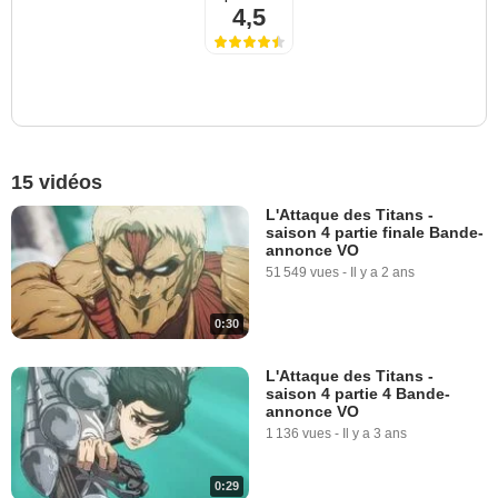
4,5
15 vidéos
L'Attaque des Titans -
saison 4 partie finale Bande-
annonce VO
51 549 vues
-
Il y a 2 ans
0:30
L'Attaque des Titans -
saison 4 partie 4 Bande-
annonce VO
1 136 vues
-
Il y a 3 ans
0:29