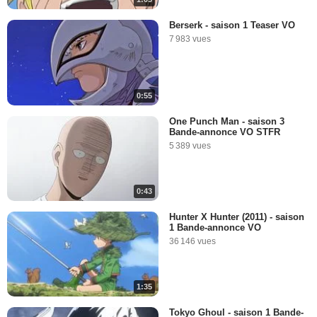
Berserk - saison 1 Teaser VO
7 983 vues
0:55
One Punch Man - saison 3
Bande-annonce VO STFR
5 389 vues
0:43
Hunter X Hunter (2011) - saison
1 Bande-annonce VO
36 146 vues
1:35
Tokyo Ghoul - saison 1 Bande-