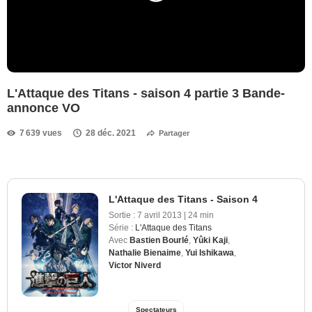
L'Attaque des Titans - saison 4 partie 3 Bande-
annonce VO
7 639 vues
28 déc. 2021
Partager
L'Attaque des Titans - Saison 4
Sortie :
7 avril 2013
|
24 min
Série :
L'Attaque des Titans
Avec
Bastien Bourlé
,
Yûki Kaji
,
Nathalie Bienaime
,
Yui Ishikawa
,
Victor Niverd
Spectateurs