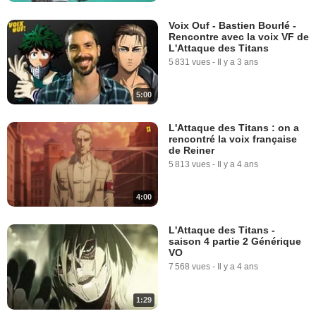
Voix Ouf - Bastien Bourlé -
Rencontre avec la voix VF de
L'Attaque des Titans
5 831 vues
-
Il y a 3 ans
5:00
L'Attaque des Titans : on a
rencontré la voix française
de Reiner
5 813 vues
-
Il y a 4 ans
4:00
L'Attaque des Titans -
saison 4 partie 2 Générique
VO
7 568 vues
-
Il y a 4 ans
1:29