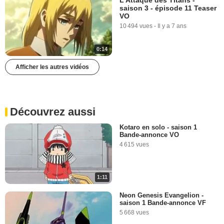
saison 3 - épisode 11 Teaser
VO
10 494 vues
-
Il y a 7 ans
0:14
Afficher les autres vidéos
Découvrez aussi
Kotaro en solo - saison 1
Bande-annonce VO
4 615 vues
1:11
Neon Genesis Evangelion -
saison 1 Bande-annonce VF
5 668 vues