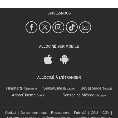
SUIVEZ-NOUS
ALLOCINÉ SUR MOBILE
ALLOCINÉ À L'ÉTRANGER
Filmstarts
SensaCine
Beyazperde
Allemagne
Espagne
Turquie
AdoroCinema
Sensacine México
Brésil
Mexique
Contact
|
Qui sommes-nous
|
Recrutement
|
Publicité
|
CGU
|
CGV
|
Politique de cookies
|
Préférences cookies
|
Données Personnelles
|