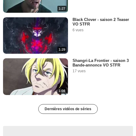
1:27
Black Clover - saison 2 Teaser
VO STFR
6 vues
1:29
Shangri-La Frontier - saison 3
Bande-annonce VO STFR
17 vues
1:08
Dernières vidéos de séries