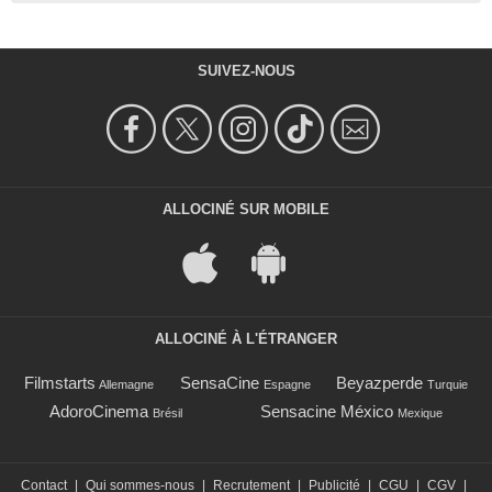
SUIVEZ-NOUS
ALLOCINÉ SUR MOBILE
ALLOCINÉ À L'ÉTRANGER
Filmstarts
SensaCine
Beyazperde
Allemagne
Espagne
Turquie
AdoroCinema
Sensacine México
Brésil
Mexique
Contact
|
Qui sommes-nous
|
Recrutement
|
Publicité
|
CGU
|
CGV
|