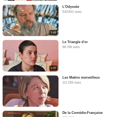
L'Odyssée
543 601 vues
1:42
Le Triangle d'or
98 766 vues
1:37
Les Matins merveilleux
111 256 vues
De la Comédie-Française