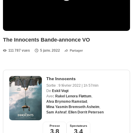
The Innocents Bande-annonce VO
111 787 vues
5 janv. 2022
Partager
The Innocents
Sortie :
9 février 2022
|
1h 57min
De
Eskil Vogt
Avec
Rakel Lenora Fløttum
,
Alva Brynsmo Ramstad
,
Mina Yasmin Bremseth Asheim
,
Sam Ashraf
,
Ellen Dorrit Petersen
Presse
Spectateurs
3,8
3,4