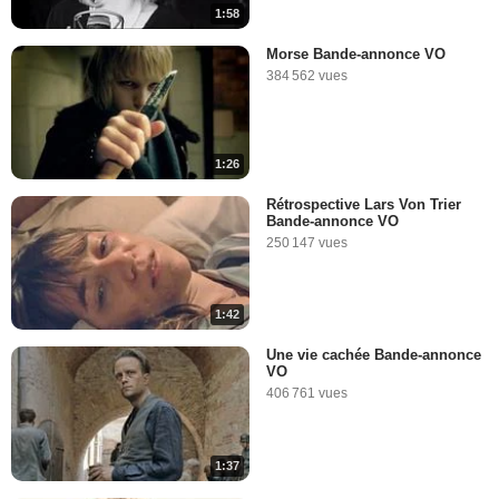
1:58
Morse Bande-annonce VO
384 562 vues
1:26
Rétrospective Lars Von Trier
Bande-annonce VO
250 147 vues
1:42
Une vie cachée Bande-annonce
VO
406 761 vues
1:37