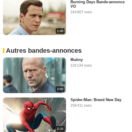
Burning Days Bande-annonce
VO
164 807 vues
1:40
Autres bandes-annonces
Mutiny
118 134 vues
2:00
Spider-Man: Brand New Day
258 411 vues
2:33