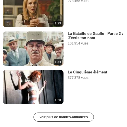
273 468 vues
1:29
La Bataille de Gaulle - Partie 2 :
J’écris ton nom
161 954 vues
1:34
Le Cinquième élément
377 378 vues
1:30
Voir plus de bandes-annonces