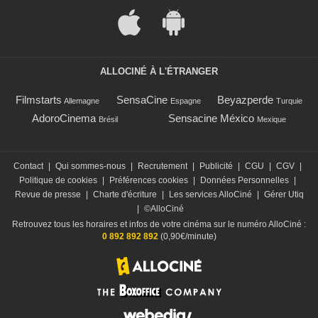
ALLOCINÉ À L'ÉTRANGER
Filmstarts
SensaCine
Beyazperde
Allemagne
Espagne
Turquie
AdoroCinema
Sensacine México
Brésil
Mexique
Contact
|
Qui sommes-nous
|
Recrutement
|
Publicité
|
CGU
|
CGV
|
Politique de cookies
|
Préférences cookies
|
Données Personnelles
|
Revue de presse
|
Charte d'écriture
|
Les services AlloCiné
|
Gérer Utiq
|
©AlloCiné
Retrouvez tous les horaires et infos de votre cinéma sur le numéro AlloCiné :
0 892 892 892
(0,90€/minute)