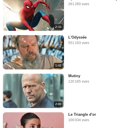
261 260 vues
2:33
L'Odyssée
551 163 vues
1:42
Mutiny
120 165 vues
2:00
Le Triangle d'or
100 034 vues