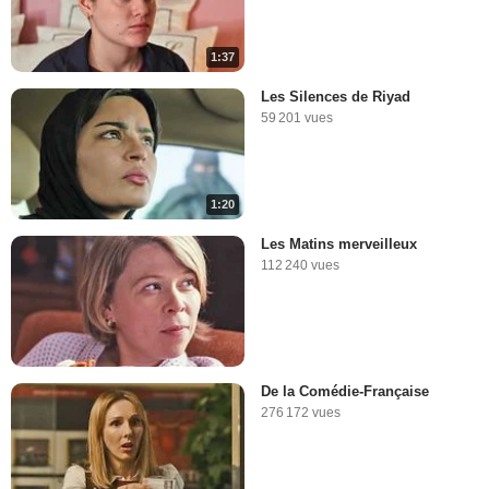
1:37
Les Silences de Riyad
59 201 vues
1:20
Les Matins merveilleux
112 240 vues
De la Comédie-Française
276 172 vues