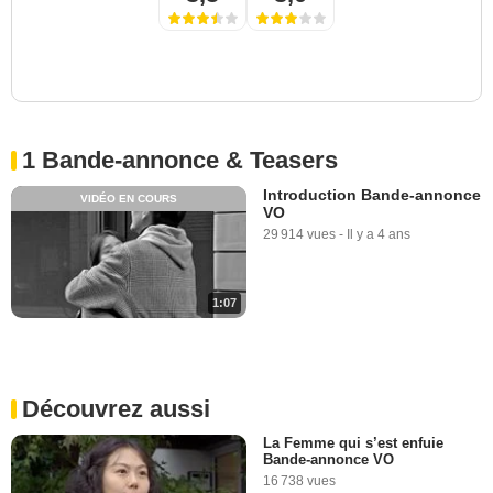
1 Bande-annonce & Teasers
Introduction Bande-annonce
VIDÉO EN COURS
VO
29 914 vues
-
Il y a 4 ans
1:07
Découvrez aussi
La Femme qui s’est enfuie
Bande-annonce VO
16 738 vues