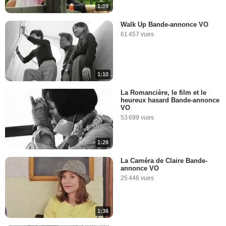
1:09
Walk Up Bande-annonce VO
61 457 vues
1:10
La Romancière, le film et le
heureux hasard Bande-annonce
VO
53 699 vues
1:28
La Caméra de Claire Bande-
annonce VO
25 446 vues
1:36