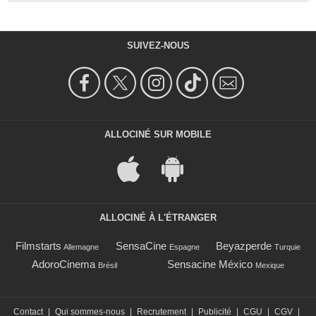
SUIVEZ-NOUS
ALLOCINÉ SUR MOBILE
ALLOCINÉ À L'ÉTRANGER
Filmstarts
SensaCine
Beyazperde
Allemagne
Espagne
Turquie
AdoroCinema
Sensacine México
Brésil
Mexique
Contact
|
Qui sommes-nous
|
Recrutement
|
Publicité
|
CGU
|
CGV
|