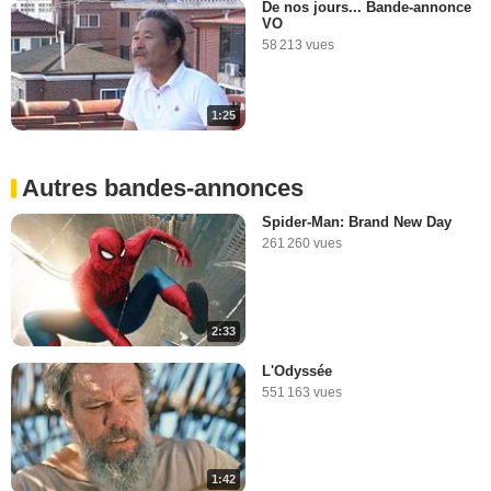
De nos jours... Bande-annonce
VO
58 213 vues
1:25
Autres bandes-annonces
Spider-Man: Brand New Day
261 260 vues
2:33
L'Odyssée
551 163 vues
1:42