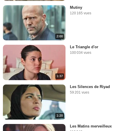
Mutiny
120 165 vues
2:00
Le Triangle d'or
100 034 vues
1:37
Les Silences de Riyad
59 201 vues
1:20
Les Matins merveilleux