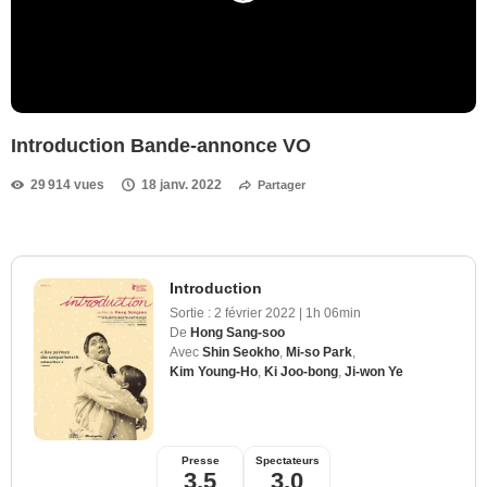
Introduction Bande-annonce VO
29 914 vues
18 janv. 2022
Partager
Introduction
Sortie :
2 février 2022
|
1h 06min
De
Hong Sang-soo
Avec
Shin Seokho
,
Mi-so Park
,
Kim Young-Ho
,
Ki Joo-bong
,
Ji-won Ye
Presse
Spectateurs
3,5
3,0