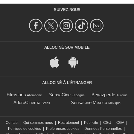
SUIVEZ-NOUS
ALLOCINÉ SUR MOBILE
ALLOCINÉ À L'ÉTRANGER
Filmstarts
SensaCine
Beyazperde
Allemagne
Espagne
Turquie
AdoroCinema
Sensacine México
Brésil
Mexique
Contact
|
Qui sommes-nous
|
Recrutement
|
Publicité
|
CGU
|
CGV
|
Politique de cookies
|
Préférences cookies
|
Données Personnelles
|