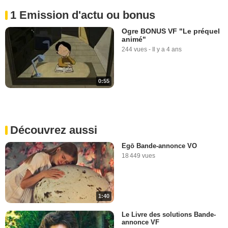
1 Emission d'actu ou bonus
Ogre BONUS VF "Le préquel
animé"
244 vues
-
Il y a 4 ans
0:55
Découvrez aussi
Egō Bande-annonce VO
18 449 vues
1:40
Le Livre des solutions Bande-
annonce VF