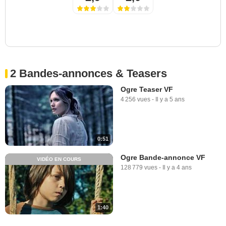
2 Bandes-annonces & Teasers
Ogre Teaser VF
4 256 vues
-
Il y a 5 ans
0:51
Ogre Bande-annonce VF
VIDÉO EN COURS
128 779 vues
-
Il y a 4 ans
1:40