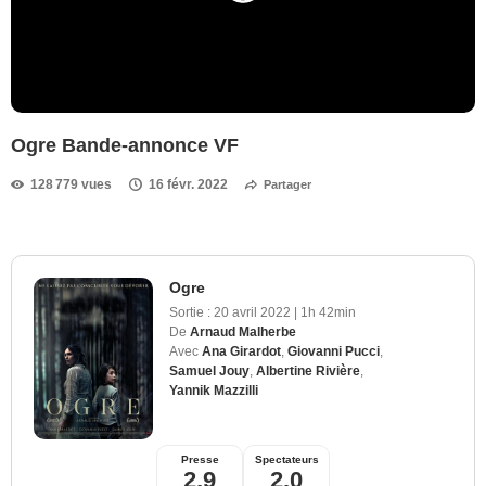
Ogre Bande-annonce VF
128 779 vues
16 févr. 2022
Partager
Ogre
Sortie :
20 avril 2022
|
1h 42min
De
Arnaud Malherbe
Avec
Ana Girardot
,
Giovanni Pucci
,
Samuel Jouy
,
Albertine Rivière
,
Yannik Mazzilli
Presse
Spectateurs
2,9
2,0