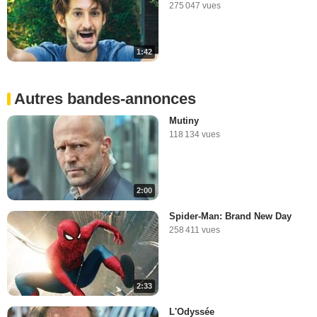
275 047 vues
1:42
Autres bandes-annonces
Mutiny
118 134 vues
2:00
Spider-Man: Brand New Day
258 411 vues
2:33
L'Odyssée