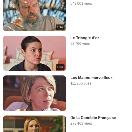
543 601 vues
1:42
Le Triangle d'or
98 766 vues
1:37
Les Matins merveilleux
111 256 vues
De la Comédie-Française
273 468 vues