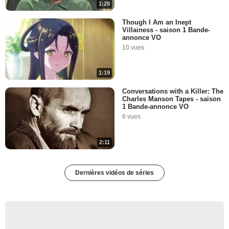
1:29
Though I Am an Inept
Villainess - saison 1 Bande-
annonce VO
10 vues
1:19
Conversations with a Killer: The
Charles Manson Tapes - saison
1 Bande-annonce VO
6 vues
2:11
Dernières vidéos de séries