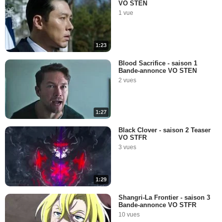
VO STEN
1 vue
1:23
Blood Sacrifice - saison 1
Bande-annonce VO STEN
2 vues
1:27
Black Clover - saison 2 Teaser
VO STFR
3 vues
1:29
Shangri-La Frontier - saison 3
Bande-annonce VO STFR
10 vues