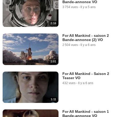
Bande-annonce VO
3 754 vues
-
Il y a 5 ans
2:16
For All Mankind - saison 2
Bande-annonce (2) VO
2 504 vues
-
Il y a 6 ans
1:01
For All Mankind - Saison 2
Teaser VO
432 vues
-
Il y a 6 ans
1:11
For All Mankind - saison 1
Bande-annonce VO