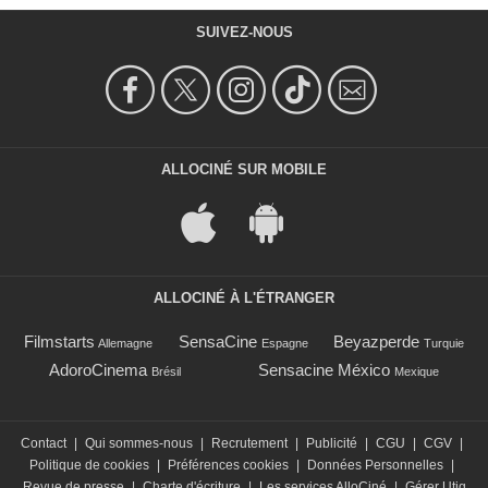
SUIVEZ-NOUS
ALLOCINÉ SUR MOBILE
ALLOCINÉ À L'ÉTRANGER
Filmstarts
SensaCine
Beyazperde
Allemagne
Espagne
Turquie
AdoroCinema
Sensacine México
Brésil
Mexique
Contact
|
Qui sommes-nous
|
Recrutement
|
Publicité
|
CGU
|
CGV
|
Politique de cookies
|
Préférences cookies
|
Données Personnelles
|
Revue de presse
|
Charte d'écriture
|
Les services AlloCiné
|
Gérer Utiq