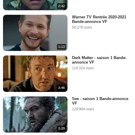
2:42
Warner TV Rentrée 2020-2021
Bande-annonce VF
50 278 vues
1:13
Dark Matter - saison 1 Bande-
annonce VF
118 324 vues
2:46
See - saison 1 Bande-annonce
VF
128 964 vues
2:29