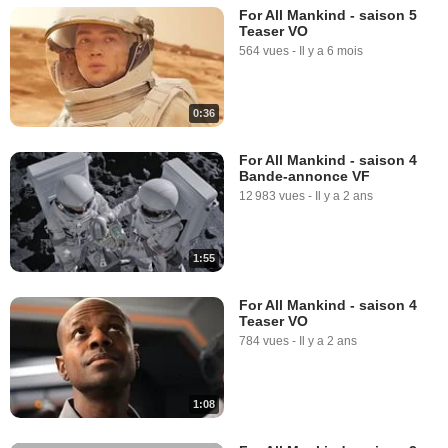
For All Mankind - saison 5
Teaser VO
564 vues
-
Il y a 6 mois
0:36
For All Mankind - saison 4
Bande-annonce VF
12 983 vues
-
Il y a 2 ans
1:55
For All Mankind - saison 4
Teaser VO
784 vues
-
Il y a 2 ans
1:08