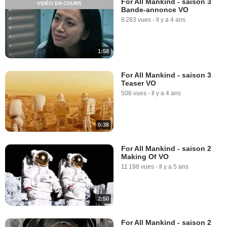
For All Mankind - saison 3
VIDÉO EN COURS
Bande-annonce VO
8 283 vues
-
Il y a 4 ans
1:58
For All Mankind - saison 3
Teaser VO
506 vues
-
Il y a 4 ans
0:38
For All Mankind - saison 2
Making Of VO
11 198 vues
-
Il y a 5 ans
2:50
For All Mankind - saison 2