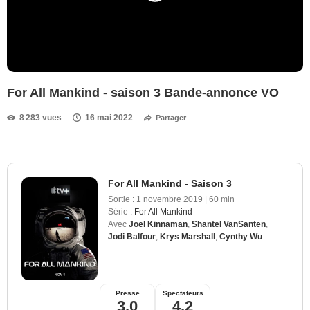
For All Mankind - saison 3 Bande-annonce VO
8 283 vues
16 mai 2022
Partager
For All Mankind - Saison 3
Sortie :
1 novembre 2019
|
60 min
Série :
For All Mankind
Avec
Joel Kinnaman
,
Shantel VanSanten
,
Jodi Balfour
,
Krys Marshall
,
Cynthy Wu
Presse
Spectateurs
3,0
4,2