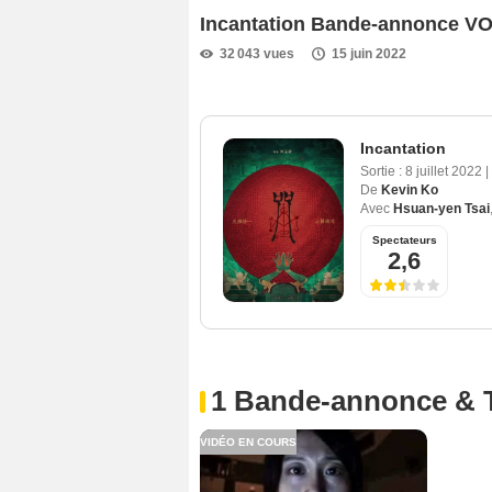
Incantation Bande-annonce V
32 043 vues
15 juin 2022
Incantation
Sortie :
8 juillet 2022
|
De
Kevin Ko
Avec
Hsuan-yen Tsai
Spectateurs
2,6
1 Bande-annonce & 
VIDÉO EN COURS