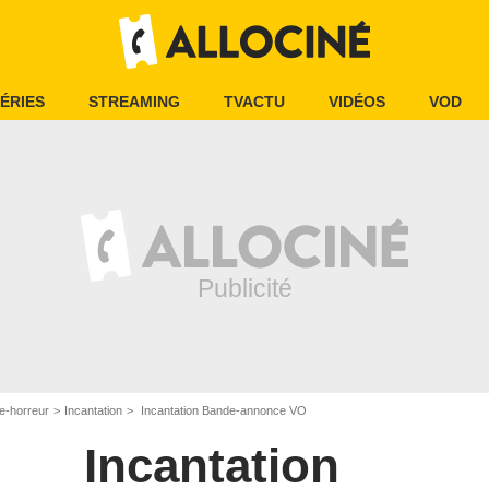
ÉRIES
STREAMING
TVACTU
VIDÉOS
VOD
e-horreur
Incantation
Incantation Bande-annonce VO
Incantation