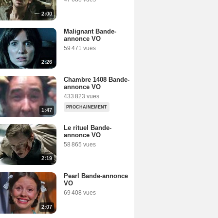
2:00
Malignant Bande-
annonce VO
59 471 vues
2:26
Chambre 1408 Bande-
annonce VO
433 823 vues
PROCHAINEMENT
1:47
Le rituel Bande-
annonce VO
58 865 vues
2:19
Pearl Bande-annonce
VO
69 408 vues
2:07