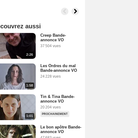
couvrez aussi
Creep Bande-
annonce VO
37 504 vues
2:26
Les Ordres du mal
Bande-annonce VO
24 228 vues
1:58
Tin & Tina Bande-
annonce VO
20 204 vues
PROCHAINEMENT
1:01
Le bon apôtre Bande-
annonce VO
47 683 vues