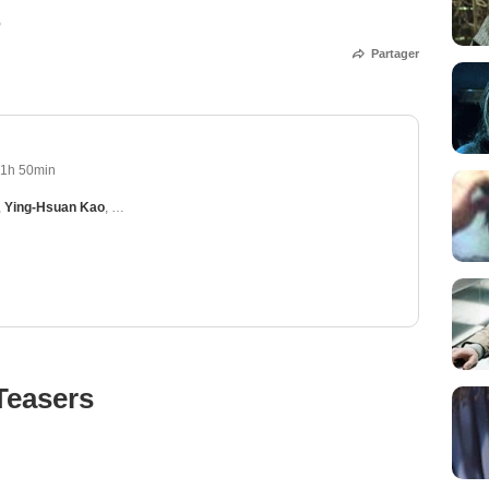
O
Partager
1h 50min
,
Ying-Hsuan Kao
,
Sean Lin
Teasers