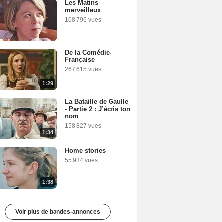
Les Matins
merveilleux
108 796 vues
De la Comédie-
Française
267 615 vues
1:29
La Bataille de Gaulle
- Partie 2 : J’écris ton
nom
158 827 vues
1:34
Home stories
55 934 vues
1:38
Voir plus de bandes-annonces