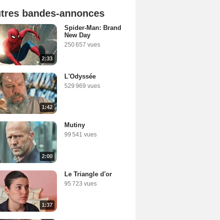
tres bandes-annonces
Spider-Man: Brand
New Day
250 657 vues
2:33
L'Odyssée
529 969 vues
1:42
Mutiny
99 541 vues
2:00
Le Triangle d'or
95 723 vues
1:37