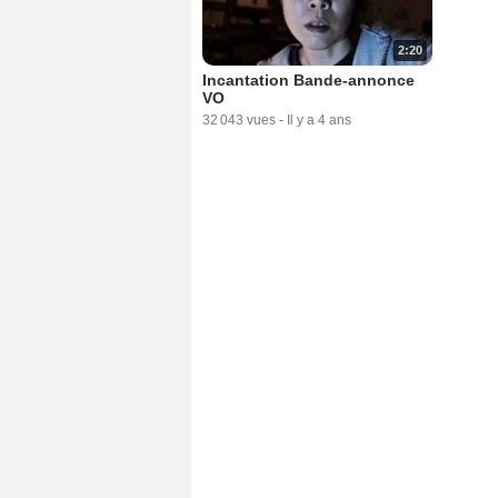
2:20
Incantation Bande-annonce
VO
32 043 vues
-
Il y a 4 ans