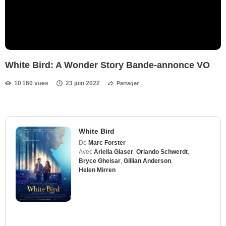
White Bird: A Wonder Story Bande-annonce VO
10 160 vues
23 juin 2022
Partager
White Bird
De
Marc Forster
Avec
Ariella Glaser
,
Orlando Schwerdt
,
Bryce Gheisar
,
Gillian Anderson
,
Helen Mirren