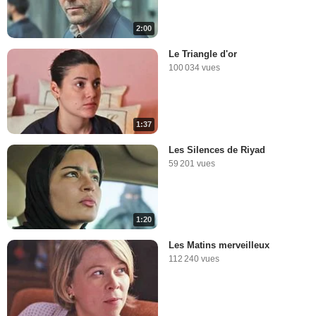
2:00
Le Triangle d'or
100 034 vues
1:37
Les Silences de Riyad
59 201 vues
1:20
Les Matins merveilleux
112 240 vues