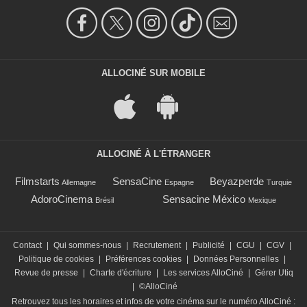
ALLOCINÉ SUR MOBILE
ALLOCINÉ À L'ÉTRANGER
Filmstarts
SensaCine
Beyazperde
Allemagne
Espagne
Turquie
AdoroCinema
Sensacine México
Brésil
Mexique
Contact
|
Qui sommes-nous
|
Recrutement
|
Publicité
|
CGU
|
CGV
|
Politique de cookies
|
Préférences cookies
|
Données Personnelles
|
Revue de presse
|
Charte d'écriture
|
Les services AlloCiné
|
Gérer Utiq
|
©AlloCiné
Retrouvez tous les horaires et infos de votre cinéma sur le numéro AlloCiné :