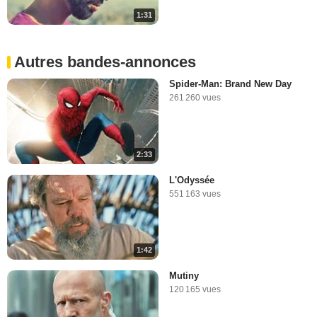
1:31
Autres bandes-annonces
Spider-Man: Brand New Day
261 260 vues
2:33
L'Odyssée
551 163 vues
1:42
Mutiny
120 165 vues