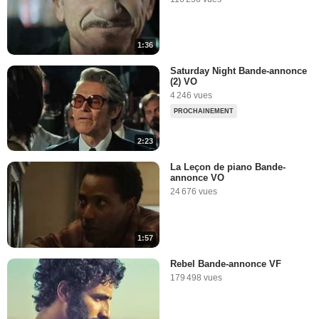
1:36
Saturday Night Bande-annonce
(2) VO
4 246 vues
PROCHAINEMENT
2:23
La Leçon de piano Bande-
annonce VO
24 676 vues
1:57
Rebel Bande-annonce VF
179 498 vues