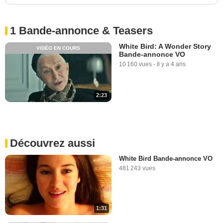
1 Bande-annonce & Teasers
White Bird: A Wonder Story
VIDÉO EN COURS
Bande-annonce VO
10 160 vues
-
Il y a 4 ans
2:23
Découvrez aussi
White Bird Bande-annonce VO
481 243 vues
1:31