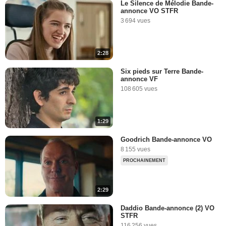
Le Silence de Mélodie Bande-
annonce VO STFR
3 694 vues
2:28
Six pieds sur Terre Bande-
annonce VF
108 605 vues
1:29
Goodrich Bande-annonce VO
8 155 vues
PROCHAINEMENT
2:29
Daddio Bande-annonce (2) VO
STFR
116 256 vues