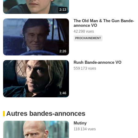
2:13
The Old Man & The Gun Bande-
annonce VO
42 298 vues
PROCHAINEMENT
2:26
Rush Bande-annonce VO
559 173 vues
1:46
Autres bandes-annonces
Mutiny
118 134 vues