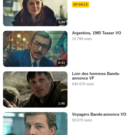
EN SALLE
1:34
Argentina, 1985 Teaser VO
15 799 vues
0:43
Loin des hommes Bande-
annonce VF
940 470 vues
1:40
Voyagers Bande-annonce VO
50 070 vues