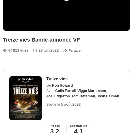
Treize vies Bande-annonce VF
84 813 vues
28 juin 2022
Partager
Treize vies
De
Ron Howard
Avec
Colin Farrell
,
Viggo Mortensen
,
Joel Edgerton
,
Tom Bateman
,
Josh Helman
Sortie le
5 août 2022
Presse
Spectateurs
3,2
4,1