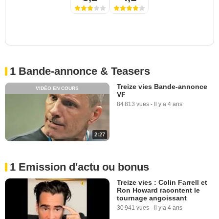
1 Bande-annonce & Teasers
Treize vies Bande-annonce
VIDÉO EN COURS
VF
84 813 vues
-
Il y a 4 ans
2:27
1 Emission d'actu ou bonus
Treize vies : Colin Farrell et
Ron Howard racontent le
tournage angoissant
30 941 vues
-
Il y a 4 ans