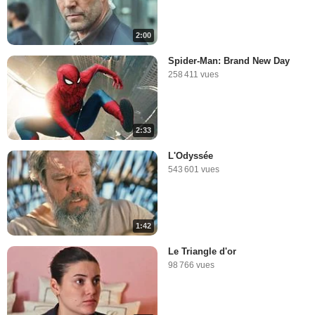
2:00
Spider-Man: Brand New Day
258 411 vues
2:33
L'Odyssée
543 601 vues
1:42
Le Triangle d'or
98 766 vues