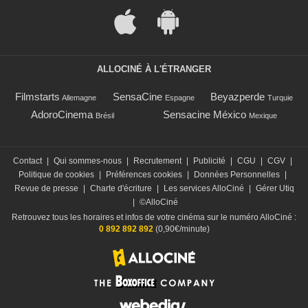
ALLOCINÉ À L'ÉTRANGER
Filmstarts
SensaCine
Beyazperde
Allemagne
Espagne
Turquie
AdoroCinema
Sensacine México
Brésil
Mexique
Contact
|
Qui sommes-nous
|
Recrutement
|
Publicité
|
CGU
|
CGV
|
Politique de cookies
|
Préférences cookies
|
Données Personnelles
|
Revue de presse
|
Charte d'écriture
|
Les services AlloCiné
|
Gérer Utiq
|
©AlloCiné
Retrouvez tous les horaires et infos de votre cinéma sur le numéro AlloCiné :
0 892 892 892
(0,90€/minute)