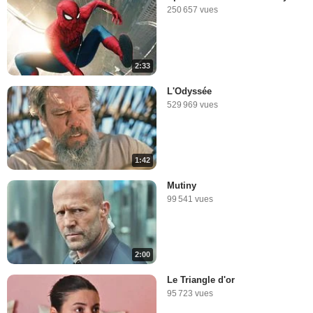
250 657 vues
2:33
L'Odyssée
529 969 vues
1:42
Mutiny
99 541 vues
2:00
Le Triangle d'or
95 723 vues