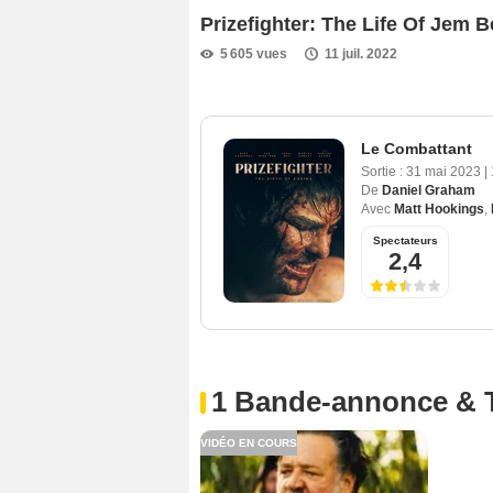
Prizefighter: The Life Of Jem
5 605 vues
11 juil. 2022
Le Combattant
Sortie :
31 mai 2023
|
De
Daniel Graham
Avec
Matt Hookings
,
Spectateurs
2,4
1 Bande-annonce & 
VIDÉO EN COURS