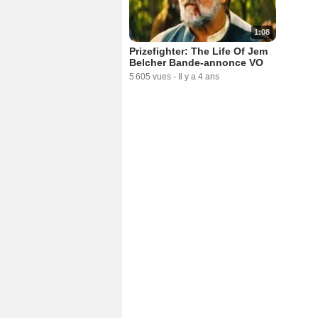
1:08
Prizefighter: The Life Of Jem
Belcher Bande-annonce VO
5 605 vues
-
Il y a 4 ans