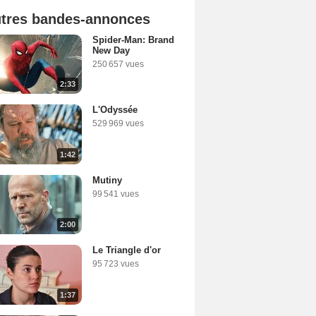
tres bandes-annonces
Spider-Man: Brand
New Day
250 657 vues
2:33
L'Odyssée
529 969 vues
1:42
Mutiny
99 541 vues
2:00
Le Triangle d'or
95 723 vues
1:37