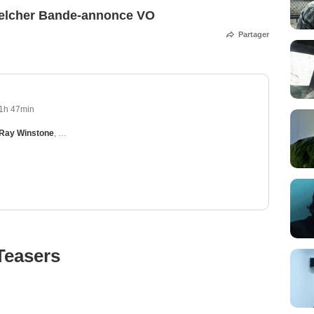
 Belcher Bande-annonce VO
Partager
1h 47min
Ray Winstone
,
Russell Crowe
,
Marton Csokas
,
Jodhi May
Teasers