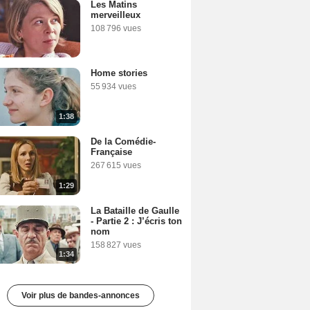
Les Matins
merveilleux
108 796 vues
Home stories
55 934 vues
1:38
De la Comédie-
Française
267 615 vues
1:29
La Bataille de Gaulle
- Partie 2 : J’écris ton
nom
158 827 vues
1:34
Voir plus de bandes-annonces