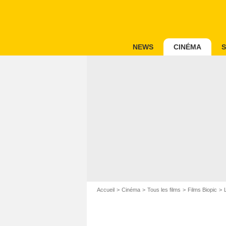
NEWS
CINÉMA
S
Accueil
Cinéma
Tous les films
Films Biopic