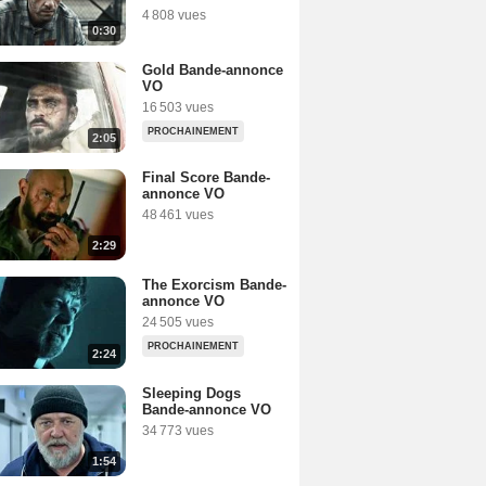
4 808 vues
0:30
Gold Bande-annonce
VO
16 503 vues
PROCHAINEMENT
2:05
Final Score Bande-
annonce VO
48 461 vues
2:29
The Exorcism Bande-
annonce VO
24 505 vues
PROCHAINEMENT
2:24
Sleeping Dogs
Bande-annonce VO
34 773 vues
1:54