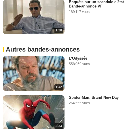
Enquête sur un scandale d'état
Bande-annonce VF
189 117 vues
1:38
Autres bandes-annonces
L'Odyssée
558 059 vues
1:42
Spider-Man: Brand New Day
264 555 vues
2:33