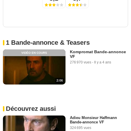
1 Bande-annonce & Teasers
Kompromat Bande-annonce
VIDÉO EN COURS
VF
276 970 vues
-
Il y a 4 ans
2:06
Découvrez aussi
Adieu Monsieur Haffmann
Bande-annonce VF
324 695 vues