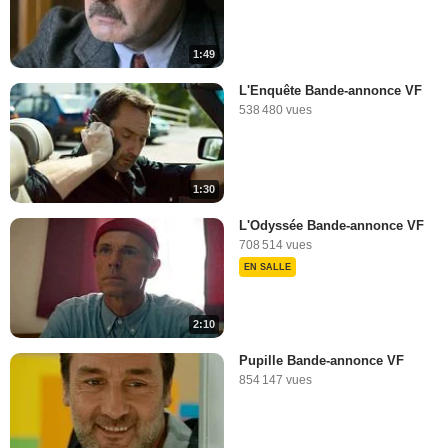
1:49
L'Enquête Bande-annonce VF
538 480 vues
1:30
L'Odyssée Bande-annonce VF
708 514 vues
EN SALLE
2:10
Pupille Bande-annonce VF
854 147 vues