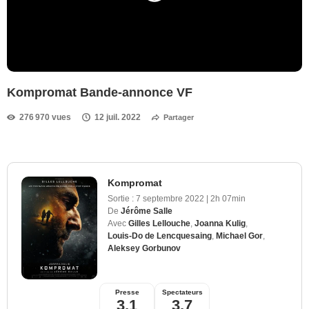
Kompromat Bande-annonce VF
276 970 vues
12 juil. 2022
Partager
Kompromat
Sortie :
7 septembre 2022
|
2h 07min
De
Jérôme Salle
Avec
Gilles Lellouche
,
Joanna Kulig
,
Louis-Do de Lencquesaing
,
Michael Gor
,
Aleksey Gorbunov
Presse
Spectateurs
3,1
3,7