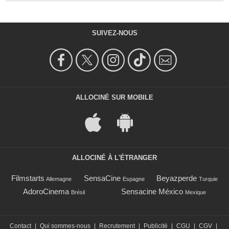
SUIVEZ-NOUS
ALLOCINÉ SUR MOBILE
ALLOCINÉ À L'ÉTRANGER
Filmstarts
SensaCine
Beyazperde
Allemagne
Espagne
Turquie
AdoroCinema
Sensacine México
Brésil
Mexique
Contact
|
Qui sommes-nous
|
Recrutement
|
Publicité
|
CGU
|
CGV
|