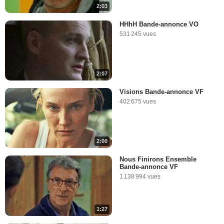
2:03
HHhH Bande-annonce VO
531 245 vues
2:07
Visions Bande-annonce VF
402 675 vues
2:00
Nous Finirons Ensemble
Bande-annonce VF
1 138 994 vues
1:27