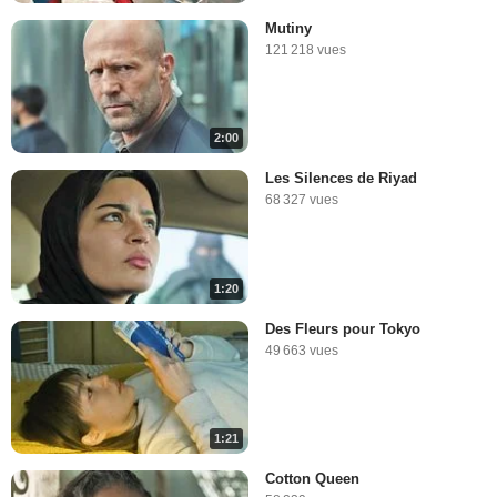
Mutiny
121 218 vues
2:00
Les Silences de Riyad
68 327 vues
1:20
Des Fleurs pour Tokyo
49 663 vues
1:21
Cotton Queen