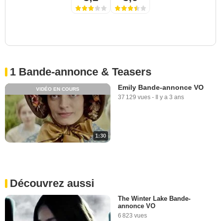
1 Bande-annonce & Teasers
Emily Bande-annonce VO
VIDÉO EN COURS
37 129 vues
-
Il y a 3 ans
1:30
Découvrez aussi
The Winter Lake Bande-
annonce VO
6 823 vues