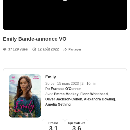
Emily Bande-annonce VO
37 129 vues
12 août 2022
Partager
Emily
Sortie :
15 mars 2023
|
2h 10min
De
Frances O'Connor
Avec
Emma Mackey
,
Fionn Whitehead
,
Oliver Jackson-Cohen
,
Alexandra Dowling
,
Amelia Gething
Presse
Spectateurs
3,1
3,6