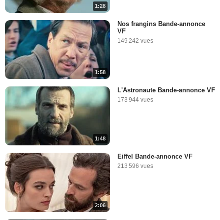
1:28
Nos frangins Bande-annonce
VF
149 242 vues
1:58
L'Astronaute Bande-annonce VF
173 944 vues
1:48
Eiffel Bande-annonce VF
213 596 vues
2:06