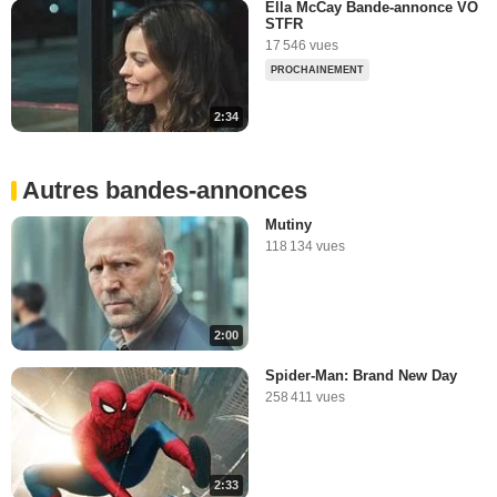
Ella McCay Bande-annonce VO
STFR
17 546 vues
PROCHAINEMENT
2:34
Autres bandes-annonces
Mutiny
118 134 vues
2:00
Spider-Man: Brand New Day
258 411 vues
2:33