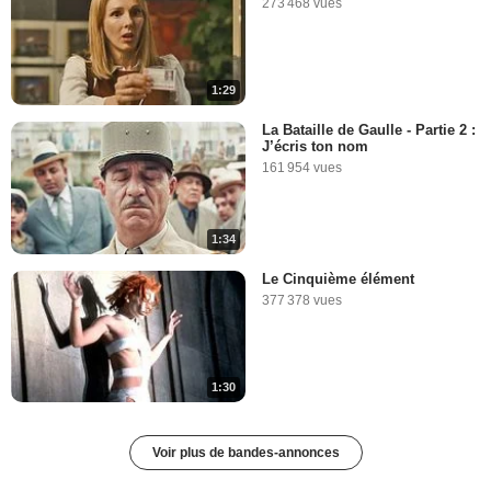
273 468 vues
1:29
La Bataille de Gaulle - Partie 2 :
J’écris ton nom
161 954 vues
1:34
Le Cinquième élément
377 378 vues
1:30
Voir plus de bandes-annonces