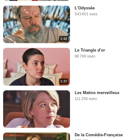
L'Odyssée
543 601 vues
1:42
Le Triangle d'or
98 766 vues
1:37
Les Matins merveilleux
111 256 vues
De la Comédie-Française