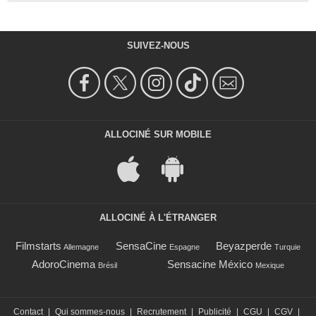
SUIVEZ-NOUS
ALLOCINÉ SUR MOBILE
ALLOCINÉ À L'ÉTRANGER
Filmstarts
SensaCine
Beyazperde
Allemagne
Espagne
Turquie
AdoroCinema
Sensacine México
Brésil
Mexique
Contact
|
Qui sommes-nous
|
Recrutement
|
Publicité
|
CGU
|
CGV
|