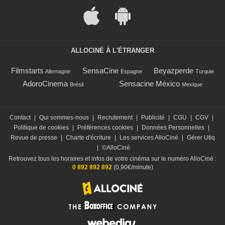
ALLOCINÉ À L'ÉTRANGER
Filmstarts
SensaCine
Beyazperde
Allemagne
Espagne
Turquie
AdoroCinema
Sensacine México
Brésil
Mexique
Contact
|
Qui sommes-nous
|
Recrutement
|
Publicité
|
CGU
|
CGV
|
Politique de cookies
|
Préférences cookies
|
Données Personnelles
|
Revue de presse
|
Charte d'écriture
|
Les services AlloCiné
|
Gérer Utiq
|
©AlloCiné
Retrouvez tous les horaires et infos de votre cinéma sur le numéro AlloCiné :
0 892 892 892
(0,90€/minute)