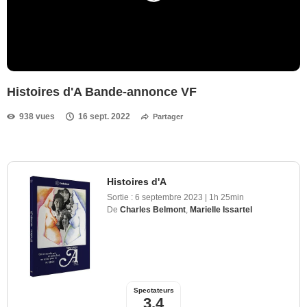
Histoires d'A Bande-annonce VF
938 vues
16 sept. 2022
Partager
Histoires d'A
Sortie :
6 septembre 2023
|
1h 25min
De
Charles Belmont
,
Marielle Issartel
Spectateurs
3,4