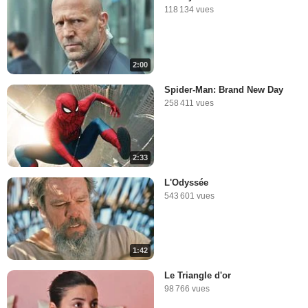
118 134 vues
2:00
Spider-Man: Brand New Day
258 411 vues
2:33
L'Odyssée
543 601 vues
1:42
Le Triangle d'or
98 766 vues