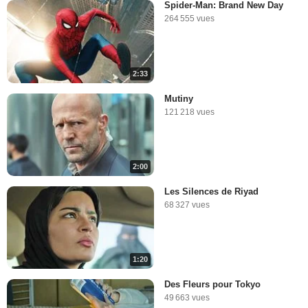
Spider-Man: Brand New Day
264 555 vues
2:33
Mutiny
121 218 vues
2:00
Les Silences de Riyad
68 327 vues
1:20
Des Fleurs pour Tokyo
49 663 vues