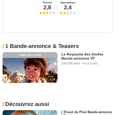
Presse
Spectateurs
2,8
2,4
1 Bande-annonce & Teasers
Le Royaume des étoiles
VIDÉO EN COURS
Bande-annonce VF
144 268 vues
-
Il y a 3 ans
1:15
Découvrez aussi
L'Envol de Ploé Bande-annonce