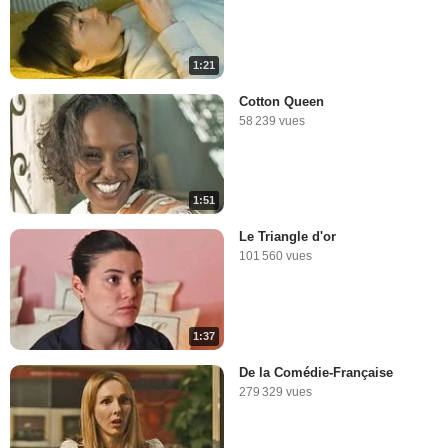
1:21
Cotton Queen
58 239 vues
1:51
Le Triangle d'or
101 560 vues
1:37
De la Comédie-Française
279 329 vues