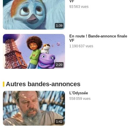
VF
93 563 vues
1:39
En route ! Bande-annonce finale
VF
1 190 637 vues
2:20
Autres bandes-annonces
L'Odyssée
558 059 vues
1:42