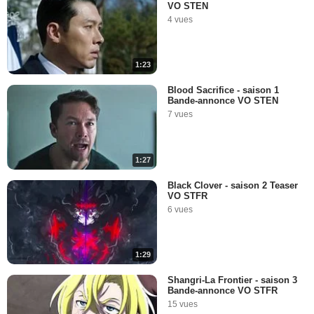
VO STEN
4 vues
1:23
Blood Sacrifice - saison 1
Bande-annonce VO STEN
7 vues
1:27
Black Clover - saison 2 Teaser
VO STFR
6 vues
1:29
Shangri-La Frontier - saison 3
Bande-annonce VO STFR
15 vues