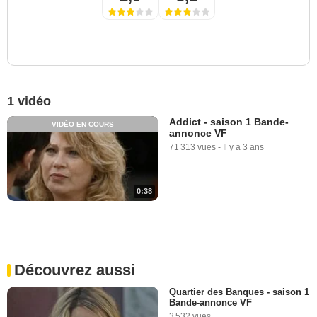
1 vidéo
Addict - saison 1 Bande-
VIDÉO EN COURS
annonce VF
71 313 vues
-
Il y a 3 ans
0:38
Découvrez aussi
Quartier des Banques - saison 1
Bande-annonce VF
3 532 vues