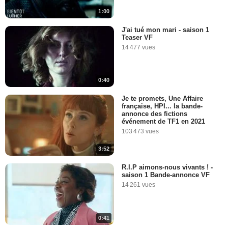
1:00
J'ai tué mon mari - saison 1
Teaser VF
14 477 vues
0:40
Je te promets, Une Affaire
française, HPI... la bande-
annonce des fictions
événement de TF1 en 2021
103 473 vues
3:52
R.I.P aimons-nous vivants ! -
saison 1 Bande-annonce VF
14 261 vues
0:41