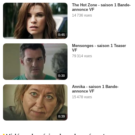
The Hot Zone - saison 1 Bande-
annonce VF
14 736 vues
0:45
Mensonges - saison 1 Teaser
VF
79 314 vues
0:30
Annika - saison 1 Bande-
annonce VF
15 478 vues
0:39