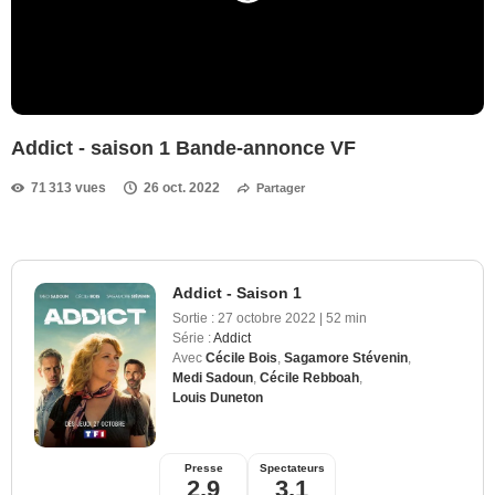
Addict - saison 1 Bande-annonce VF
71 313 vues
26 oct. 2022
Partager
Addict - Saison 1
Sortie :
27 octobre 2022
|
52 min
Série :
Addict
Avec
Cécile Bois
,
Sagamore Stévenin
,
Medi Sadoun
,
Cécile Rebboah
,
Louis Duneton
Presse
Spectateurs
2,9
3,1