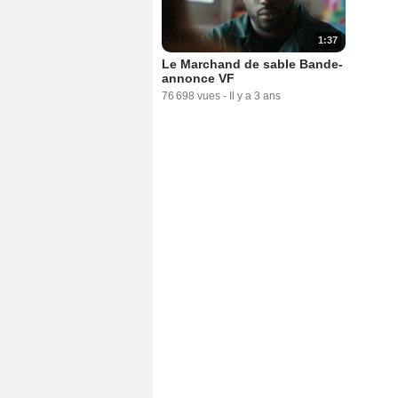
1:37
Le Marchand de sable Bande-
annonce VF
76 698 vues
-
Il y a 3 ans