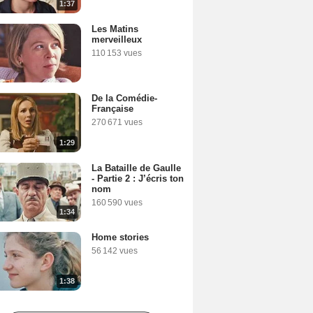
1:37
Les Matins
merveilleux
110 153 vues
De la Comédie-
Française
270 671 vues
1:29
La Bataille de Gaulle
- Partie 2 : J’écris ton
nom
160 590 vues
1:34
Home stories
56 142 vues
1:38