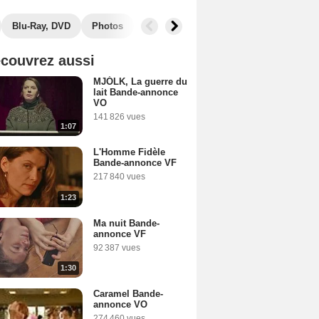
Blu-Ray, DVD
Photos
Secrets de tournage
Box Office
couvrez aussi
MJÓLK, La guerre du
lait Bande-annonce
VO
141 826 vues
1:07
L'Homme Fidèle
Bande-annonce VF
217 840 vues
1:23
Ma nuit Bande-
annonce VF
92 387 vues
1:30
Caramel Bande-
annonce VO
274 460 vues