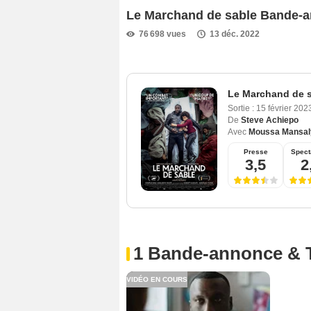
Le Marchand de sable Bande-
76 698 vues
13 déc. 2022
Le Marchand de 
Sortie :
15 février 20
De
Steve Achiepo
Avec
Moussa Mansal
Presse
Spect
3,5
2
1 Bande-annonce & 
VIDÉO EN COURS