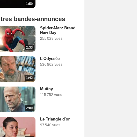
1:50
tres bandes-annonces
Spider-Man: Brand
New Day
255 029 vues
2:33
L'Odyssée
536 862 vues
1:42
Mutiny
115 752 vues
2:00
Le Triangle d'or
97 540 vues