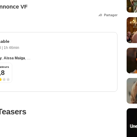
annonce VF
Partager
sable
23
|
1h 46min
y
,
Aïssa Maïga
,
Ophélie Bau
,
Mamadou Minté
,
Benoît Magimel
ateurs
,8
Teasers