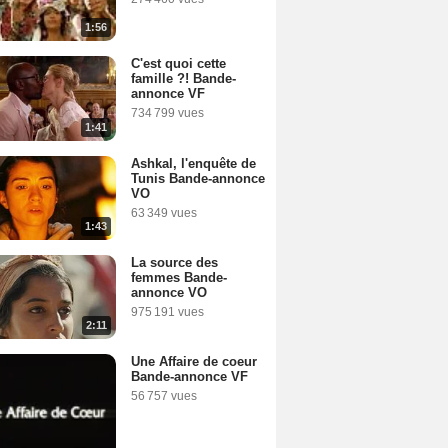
1:56
C'est quoi cette
famille ?! Bande-
annonce VF
734 799 vues
1:41
Ashkal, l'enquête de
Tunis Bande-annonce
VO
63 349 vues
1:43
La source des
femmes Bande-
annonce VO
975 191 vues
2:11
Une Affaire de coeur
Bande-annonce VF
56 757 vues