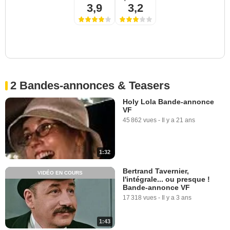
3,9
3,2
2 Bandes-annonces & Teasers
Holy Lola Bande-annonce
VF
45 862 vues
-
Il y a 21 ans
1:32
Bertrand Tavernier,
VIDÉO EN COURS
l'intégrale... ou presque !
Bande-annonce VF
17 318 vues
-
Il y a 3 ans
1:43