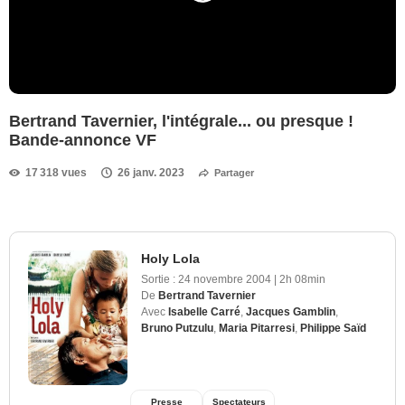
Bertrand Tavernier, l'intégrale... ou presque !
Bande-annonce VF
17 318 vues
26 janv. 2023
Partager
Holy Lola
Sortie :
24 novembre 2004
|
2h 08min
De
Bertrand Tavernier
Avec
Isabelle Carré
,
Jacques Gamblin
,
Bruno Putzulu
,
Maria Pitarresi
,
Philippe Saïd
Presse
Spectateurs