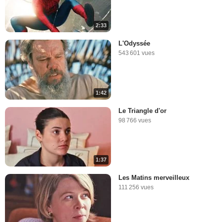
2:33
L'Odyssée
543 601 vues
1:42
Le Triangle d'or
98 766 vues
1:37
Les Matins merveilleux
111 256 vues