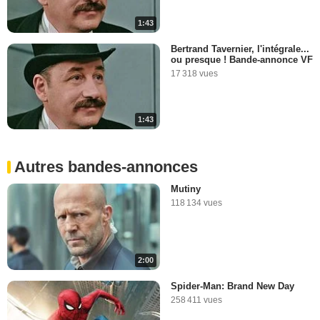
1:43
Bertrand Tavernier, l'intégrale...
ou presque ! Bande-annonce VF
17 318 vues
1:43
Autres bandes-annonces
Mutiny
118 134 vues
2:00
Spider-Man: Brand New Day
258 411 vues