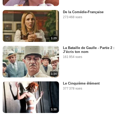
De la Comédie-Française
273 468 vues
1:29
La Bataille de Gaulle - Partie 2 :
J’écris ton nom
161 954 vues
1:34
Le Cinquième élément
377 378 vues
1:30