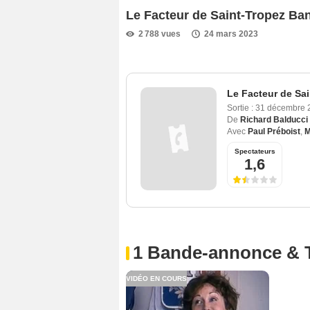
Le Facteur de Saint-Tropez B
2 788 vues
24 mars 2023
Le Facteur de Sa
Sortie :
31 décembre 
De
Richard Balducci
Avec
Paul Préboist
,
M
Spectateurs
1,6
1 Bande-annonce & 
VIDÉO EN COURS