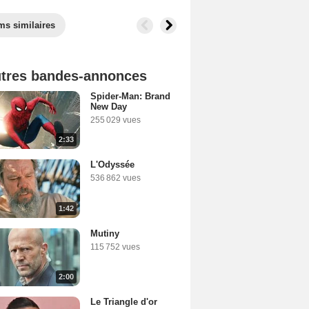
ms similaires
tres bandes-annonces
Spider-Man: Brand
New Day
255 029 vues
2:33
L'Odyssée
536 862 vues
1:42
Mutiny
115 752 vues
2:00
Le Triangle d'or