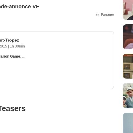
ande-annonce VF
Partager
int-Tropez
2015
|
1h 30min
arion Game
,
Henri Genès
,
Nathalie Kowska
,
Manuel Gelin
Teasers