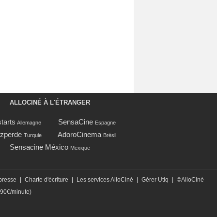
ALLOCINÉ À L'ÉTRANGER
tarts
SensaCine
Allemagne
Espagne
zperde
AdoroCinema
Turquie
Brésil
Sensacine México
Mexique
presse
|
Charte d'écriture
|
Les services AlloCiné
|
Gérer Utiq
|
©AlloCiné
,90€/minute)