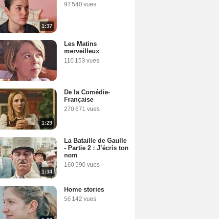
97 540 vues
1:37
Les Matins
merveilleux
110 153 vues
De la Comédie-
Française
270 671 vues
1:29
La Bataille de Gaulle
- Partie 2 : J’écris ton
nom
160 590 vues
1:34
Home stories
56 142 vues