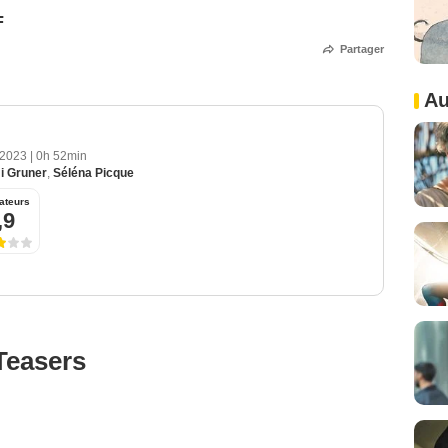
F
Partager
Au
 2023
|
0h 52min
i Gruner
,
Séléna Picque
ateurs
,9
Teasers