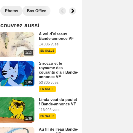
Photos
Box Office
couvrez aussi
A vol d'oiseaux
Bande-annonce VF
14 086 vues
EN SALLE
1:13
Sirocco et le
royaume des
courants d'air Bande-
annonce VF
1:05
53 305 vues
EN SALLE
Linda veut du poulet
! Bande-annonce VF
116 998 vues
EN SALLE
1:39
Au fil de l'eau Bande-