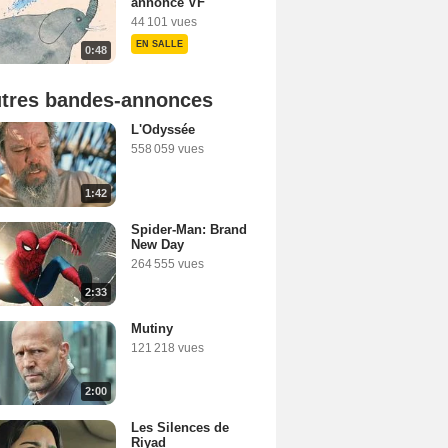
annonce VF
44 101 vues
EN SALLE
0:48
tres bandes-annonces
L'Odyssée
558 059 vues
1:42
Spider-Man: Brand
New Day
264 555 vues
2:33
Mutiny
121 218 vues
2:00
Les Silences de
Riyad