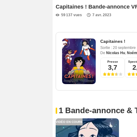
Capitaines ! Bande-annonce V
59 137 vues
7 avr. 2023
Capitaines !
Sortie :
20 septembre
De
Nicolas Hu
,
Noém
Presse
Spect
3,7
2
1 Bande-annonce & 
VIDÉO EN COURS