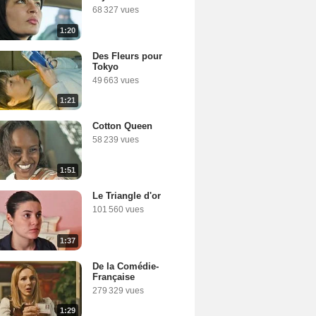
68 327 vues
1:20
Des Fleurs pour
Tokyo
49 663 vues
1:21
Cotton Queen
58 239 vues
1:51
Le Triangle d'or
101 560 vues
1:37
De la Comédie-
Française
279 329 vues
1:29