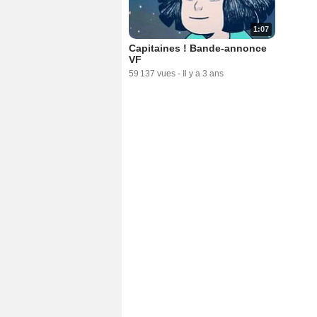
1:07
Capitaines ! Bande-annonce
VF
59 137 vues
-
Il y a 3 ans