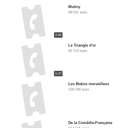
Mutiny
99 541 vues
2:00
Le Triangle d'or
95 723 vues
1:37
Les Matins merveilleux
108 796 vues
De la Comédie-Française