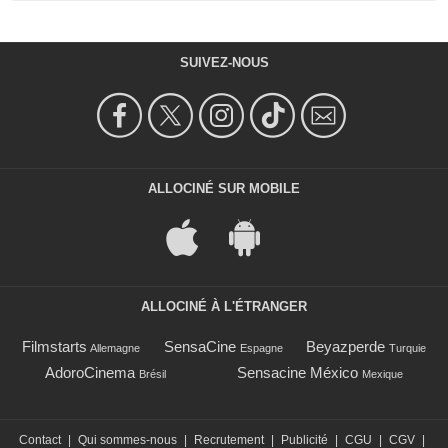
SUIVEZ-NOUS
ALLOCINÉ SUR MOBILE
ALLOCINÉ À L'ÉTRANGER
Filmstarts
SensaCine
Beyazperde
Allemagne
Espagne
Turquie
AdoroCinema
Sensacine México
Brésil
Mexique
Contact
|
Qui sommes-nous
|
Recrutement
|
Publicité
|
CGU
|
CGV
|