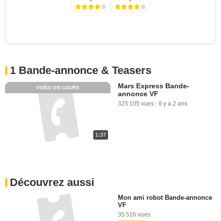
1 Bande-annonce & Teasers
Mars Express Bande-
VIDÉO EN COURS
annonce VF
325 105 vues
-
Il y a 2 ans
1:37
Découvrez aussi
Mon ami robot Bande-annonce
VF
35 516 vues