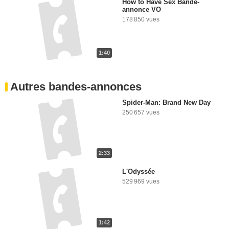
How to Have Sex Bande-
annonce VO
178 850 vues
1:40
Autres bandes-annonces
Spider-Man: Brand New Day
250 657 vues
2:33
L'Odyssée
529 969 vues
1:42