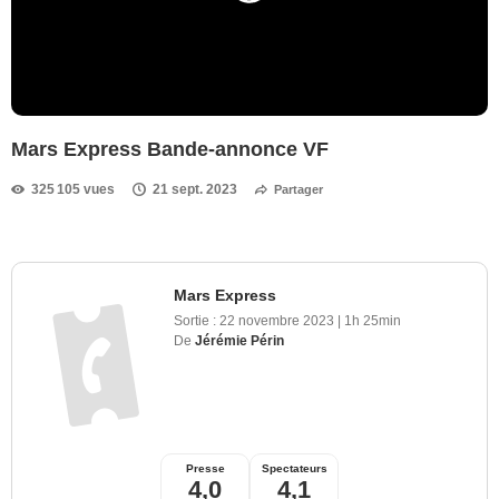
Mars Express Bande-annonce VF
325 105 vues
21 sept. 2023
Partager
Mars Express
Sortie :
22 novembre 2023
|
1h 25min
De
Jérémie Périn
Presse
Spectateurs
4,0
4,1