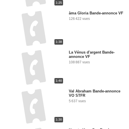
1:25
àma Gloria Bande-annonce VF
126 422 vues
1:38
La Vénus d'argent Bande-
annonce VF
108 887 vues
1:40
Val Abraham Bande-annonce
VO STFR
5 637 vues
1:30