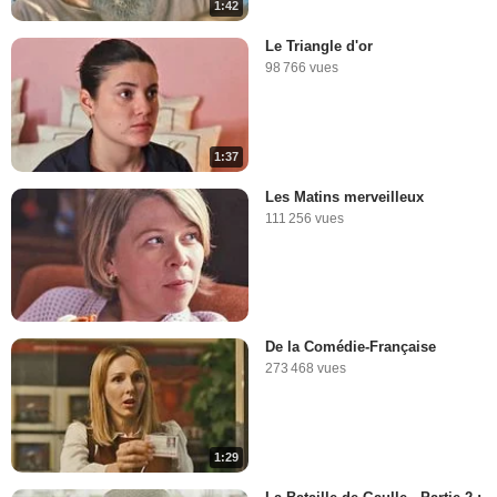
1:42
Le Triangle d'or
98 766 vues
1:37
Les Matins merveilleux
111 256 vues
De la Comédie-Française
273 468 vues
1:29