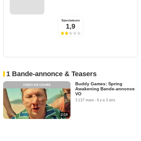
Spectateurs
1,9
1 Bande-annonce & Teasers
Buddy Games: Spring
VIDÉO EN COURS
Awakening Bande-annonce
VO
3 137 vues
-
Il y a 3 ans
2:19