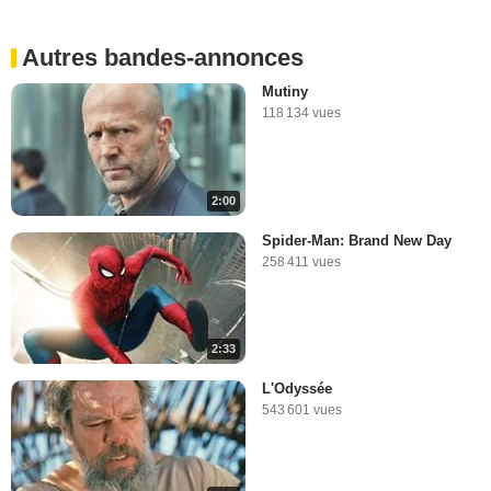
Autres bandes-annonces
Mutiny
118 134 vues
2:00
Spider-Man: Brand New Day
258 411 vues
2:33
L'Odyssée
543 601 vues