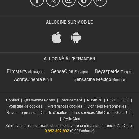
ALLOCINÉ SUR MOBILE
ALLOCINÉ À L'ÉTRANGER
Filmstarts
SensaCine
Beyazperde
Allemagne
Espagne
Turquie
AdoroCinema
Sensacine México
Brésil
Mexique
Contact
|
Qui sommes-nous
|
Recrutement
|
Publicité
|
CGU
|
CGV
|
Politique de cookies
|
Préférences cookies
|
Données Personnelles
|
Revue de presse
|
Charte d'écriture
|
Les services AlloCiné
|
Gérer Utiq
|
©AlloCiné
Retrouvez tous les horaires et infos de votre cinéma sur le numéro AlloCiné :
0 892 892 892
(0,90€/minute)