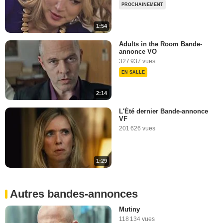
PROCHAINEMENT
1:54
Adults in the Room Bande-
annonce VO
327 937 vues
EN SALLE
2:14
L'Été dernier Bande-annonce
VF
201 626 vues
1:29
Autres bandes-annonces
Mutiny
118 134 vues