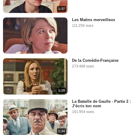
1:37
Les Matins merveilleux
111 256 vues
De la Comédie-Française
273 468 vues
1:29
La Bataille de Gaulle - Partie 2 :
J’écris ton nom
161 954 vues
1:34