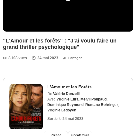
"L'Amour et les forêts" : "J'ai voulu faire un
grand thriller psychologique"
8 108 vues
24 mai 2023
Partager
L'Amour et les Forêts
De
Valérie Donzelli
Avec
Virginie Efira
,
Melvil Poupaud
,
Dominique Reymond
,
Romane Bohringer
,
Virginie Ledoyen
Sortie le
24 mai 2023
Presse
Spectateurs