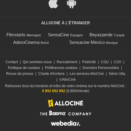
ALLOCINÉ À L'ÉTRANGER
Filmstarts
SensaCine
Beyazperde
Allemagne
Espagne
Turquie
AdoroCinema
Sensacine México
Brésil
Mexique
Contact
|
Qui sommes-nous
|
Recrutement
|
Publicité
|
CGU
|
CGV
|
Politique de cookies
|
Préférences cookies
|
Données Personnelles
|
Revue de presse
|
Charte d'écriture
|
Les services AlloCiné
|
Gérer Utiq
|
©AlloCiné
Retrouvez tous les horaires et infos de votre cinéma sur le numéro AlloCiné :
0 892 892 892
(0,90€/minute)