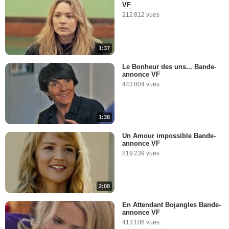
VF
212 812 vues
1:37
Le Bonheur des uns... Bande-
annonce VF
443 804 vues
1:38
Un Amour impossible Bande-
annonce VF
819 239 vues
2:08
En Attendant Bojangles Bande-
annonce VF
413 106 vues