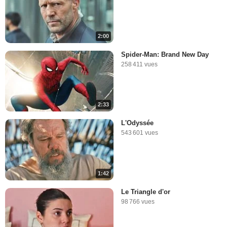
2:00
Spider-Man: Brand New Day
258 411 vues
2:33
L'Odyssée
543 601 vues
1:42
Le Triangle d'or
98 766 vues