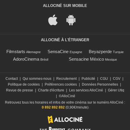
ALLOCINÉ SUR MOBILE
ALLOCINÉ À L'ÉTRANGER
Filmstarts
SensaCine
Beyazperde
Allemagne
Espagne
Turquie
AdoroCinema
Sensacine México
Brésil
Mexique
Contact
|
Qui sommes-nous
|
Recrutement
|
Publicité
|
CGU
|
CGV
|
Politique de cookies
|
Préférences cookies
|
Données Personnelles
|
Revue de presse
|
Charte d'écriture
|
Les services AlloCiné
|
Gérer Utiq
|
©AlloCiné
Retrouvez tous les horaires et infos de votre cinéma sur le numéro AlloCiné :
0 892 892 892
(0,90€/minute)