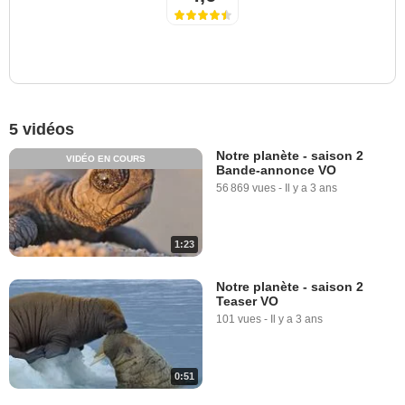
5 vidéos
Notre planète - saison 2
VIDÉO EN COURS
Bande-annonce VO
56 869 vues
-
Il y a 3 ans
1:23
Notre planète - saison 2
Teaser VO
101 vues
-
Il y a 3 ans
0:51