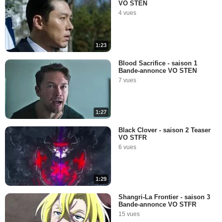
VO STEN
4 vues
1:23
Blood Sacrifice - saison 1
Bande-annonce VO STEN
7 vues
1:27
Black Clover - saison 2 Teaser
VO STFR
6 vues
1:29
Shangri-La Frontier - saison 3
Bande-annonce VO STFR
15 vues