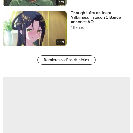
1:29
Though I Am an Inept
Villainess - saison 1 Bande-
annonce VO
16 vues
1:19
Dernières vidéos de séries