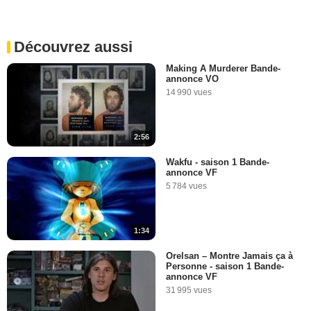
Découvrez aussi
Making A Murderer Bande-
annonce VO
14 990 vues
2:56
Wakfu - saison 1 Bande-
annonce VF
5 784 vues
1:34
Orelsan – Montre Jamais ça à
Personne - saison 1 Bande-
annonce VF
31 995 vues