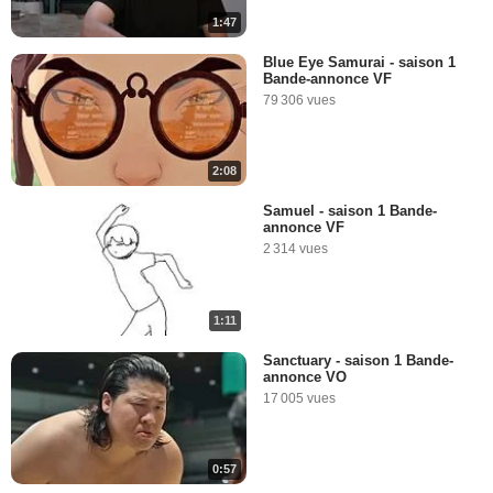
1:47
Blue Eye Samurai - saison 1
Bande-annonce VF
79 306 vues
2:08
Samuel - saison 1 Bande-
annonce VF
2 314 vues
1:11
Sanctuary - saison 1 Bande-
annonce VO
17 005 vues
0:57