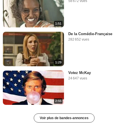
58 672 vues
1:51
De la Comédie-Française
282 652 vues
1:29
Votez McKay
24 647 vues
2:55
Voir plus de bandes-annonces