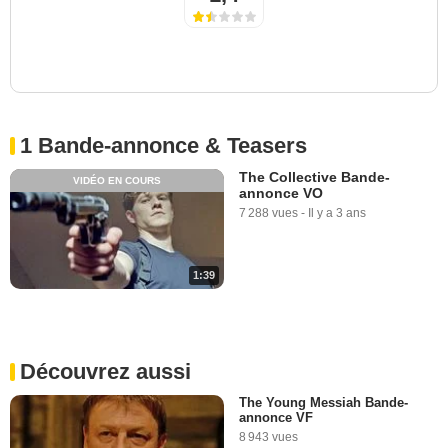
1 Bande-annonce & Teasers
The Collective Bande-
VIDÉO EN COURS
annonce VO
7 288 vues
-
Il y a 3 ans
1:39
Découvrez aussi
The Young Messiah Bande-
annonce VF
8 943 vues