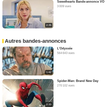
Sweethearts Bande-annonce VO
3 009 vues
2:35
Autres bandes-annonces
L'Odyssée
564 643 vues
1:42
Spider-Man: Brand New Day
270 102 vues
2:33