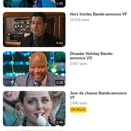
1:50
Hors limites Bande-annonce VF
10 576 vues
0:43
Disaster Holiday Bande-
annonce VO
2 667 vues
2:28
Jour de chasse Bande-annonce
VF
1 680 vues
EN SALLE
1:45