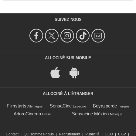
SUIVEZ-NOUS
ALLOCINÉ SUR MOBILE
ALLOCINÉ À L'ÉTRANGER
Filmstarts
SensaCine
Beyazperde
Allemagne
Espagne
Turquie
AdoroCinema
Sensacine México
Brésil
Mexique
Contact
|
Qui sommes-nous
|
Recrutement
|
Publicité
|
CGU
|
CGV
|