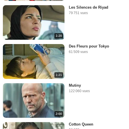
Les Silences de Riyad
79 751 vues
1:20
Des Fleurs pour Tokyo
61 509 vues
1:21
Mutiny
122 060 vues
2:00
Cotton Queen