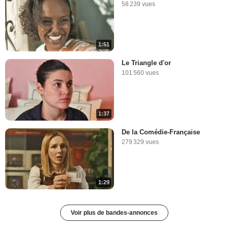
58 239 vues
1:51
Le Triangle d'or
101 560 vues
1:37
De la Comédie-Française
279 329 vues
1:29
Voir plus de bandes-annonces