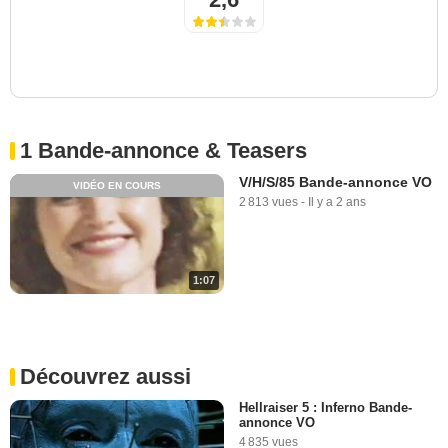
1 Bande-annonce & Teasers
V/H/S/85 Bande-annonce VO
VIDÉO EN COURS
2 813 vues
-
Il y a 2 ans
1:07
Découvrez aussi
Hellraiser 5 : Inferno Bande-
annonce VO
4 835 vues