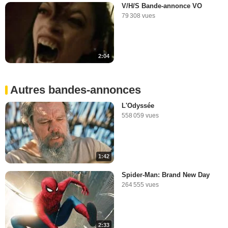
V/H/S Bande-annonce VO
79 308 vues
2:04
Autres bandes-annonces
L'Odyssée
558 059 vues
1:42
Spider-Man: Brand New Day
264 555 vues
2:33