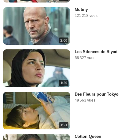
Mutiny
121 218 vues
2:00
Les Silences de Riyad
68 327 vues
1:20
Des Fleurs pour Tokyo
49 663 vues
1:21
Cotton Queen