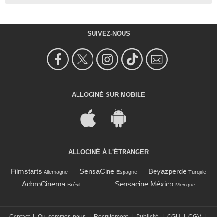
SUIVEZ-NOUS
ALLOCINÉ SUR MOBILE
ALLOCINÉ À L'ÉTRANGER
Filmstarts
SensaCine
Beyazperde
Allemagne
Espagne
Turquie
AdoroCinema
Sensacine México
Brésil
Mexique
Contact
|
Qui sommes-nous
|
Recrutement
|
Publicité
|
CGU
|
CGV
|