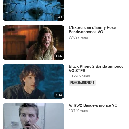
0:43
L'Exorcisme d'Emily Rose
Bande-annonce VO
77 897 vues
1:56
Black Phone 2 Bande-annonce
VO STFR
106 969 vues
PROCHAINEMENT
2:13
V/H/S/2 Bande-annonce VO
13 749 vues