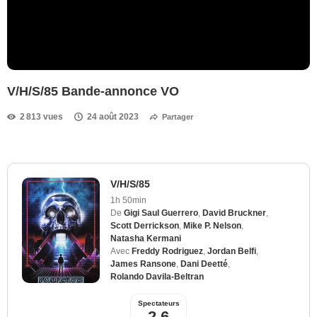
V/H/S/85 Bande-annonce VO
2 813 vues
24 août 2023
Partager
V/H/S/85
1h 50min
De
Gigi Saul Guerrero
,
David Bruckner
,
Scott Derrickson
,
Mike P. Nelson
,
Natasha Kermani
Avec
Freddy Rodriguez
,
Jordan Belfi
,
James Ransone
,
Dani Deetté
,
Rolando Davila-Beltran
Spectateurs
2,6