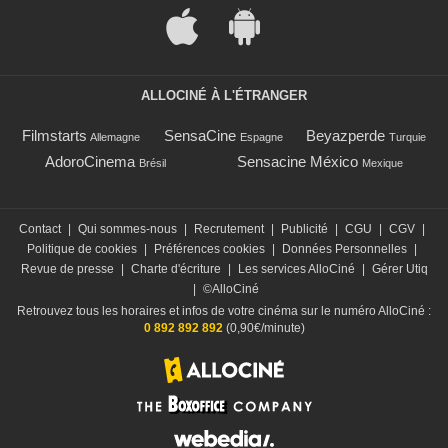
ALLOCINÉ À L'ÉTRANGER
Filmstarts
SensaCine
Beyazperde
Allemagne
Espagne
Turquie
AdoroCinema
Sensacine México
Brésil
Mexique
Contact
|
Qui sommes-nous
|
Recrutement
|
Publicité
|
CGU
|
CGV
|
Politique de cookies
|
Préférences cookies
|
Données Personnelles
|
Revue de presse
|
Charte d'écriture
|
Les services AlloCiné
|
Gérer Utiq
|
©AlloCiné
Retrouvez tous les horaires et infos de votre cinéma sur le numéro AlloCiné :
0 892 892 892
(0,90€/minute)