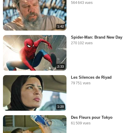
564 643 vues
1:42
Spider-Man: Brand New Day
270 102 vues
2:33
Les Silences de Riyad
79 751 vues
1:20
Des Fleurs pour Tokyo
61 509 vues