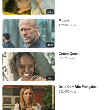
1:21
Mutiny
122 060 vues
2:00
Cotton Queen
58 672 vues
1:51
De la Comédie-Française
282 652 vues