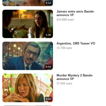
2:12
Jamais entre amis Bande-
annonce VF
424 889 vues
1:26
Argentina, 1985 Teaser VO
15 799 vues
0:43
Murder Mystery 2 Bande-
annonce VF
37 565 vues
2:25