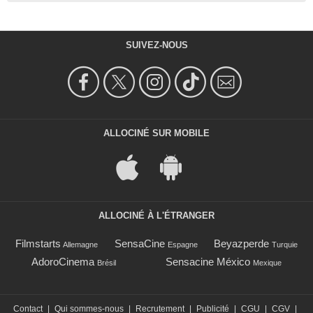
SUIVEZ-NOUS
ALLOCINÉ SUR MOBILE
ALLOCINÉ À L'ÉTRANGER
Filmstarts
SensaCine
Beyazperde
Allemagne
Espagne
Turquie
AdoroCinema
Sensacine México
Brésil
Mexique
Contact
|
Qui sommes-nous
|
Recrutement
|
Publicité
|
CGU
|
CGV
|