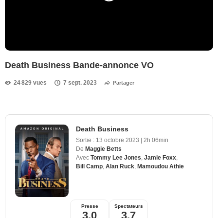
Death Business Bande-annonce VO
24 829 vues
7 sept. 2023
Partager
Death Business
Sortie :
13 octobre 2023
|
2h 06min
De
Maggie Betts
Avec
Tommy Lee Jones
,
Jamie Foxx
,
Bill Camp
,
Alan Ruck
,
Mamoudou Athie
Presse
Spectateurs
3,0
3,7