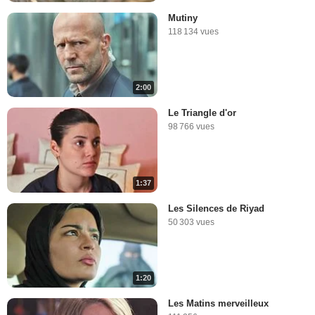
Mutiny
118 134 vues
2:00
Le Triangle d'or
98 766 vues
1:37
Les Silences de Riyad
50 303 vues
1:20
Les Matins merveilleux