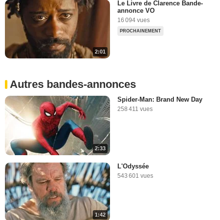
Le Livre de Clarence Bande-
annonce VO
16 094 vues
PROCHAINEMENT
2:01
Autres bandes-annonces
Spider-Man: Brand New Day
258 411 vues
2:33
L'Odyssée
543 601 vues
1:42