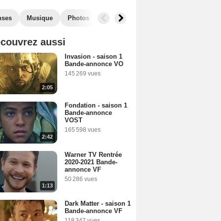
nses
Musique
Photos
Séries similaires
couvrez aussi
Invasion - saison 1
Bande-annonce VO
145 269 vues
2:05
Fondation - saison 1
Bande-annonce
VOST
165 598 vues
2:42
Warner TV Rentrée
2020-2021 Bande-
annonce VF
50 286 vues
1:13
Dark Matter - saison 1
Bande-annonce VF
118 347 vues