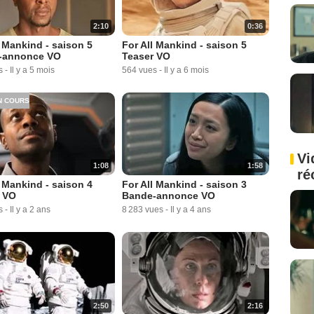
2:10
0:36
l Mankind - saison 5
For All Mankind - saison 5
-annonce VO
Teaser VO
s
-
Il y a 5 mois
564 vues
-
Il y a 6 mois
N COURS
Vi
1:08
1:58
ré
l Mankind - saison 4
For All Mankind - saison 3
 VO
Bande-annonce VO
s
-
Il y a 2 ans
8 283 vues
-
Il y a 4 ans
2:50
2:16