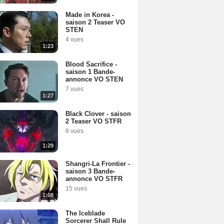
Made in Korea -
saison 2 Teaser VO
STEN
4 vues
1:23
Blood Sacrifice -
saison 1 Bande-
annonce VO STEN
7 vues
1:27
Black Clover - saison
2 Teaser VO STFR
6 vues
1:29
Shangri-La Frontier -
saison 3 Bande-
annonce VO STFR
15 vues
1:08
The Iceblade
Sorcerer Shall Rule