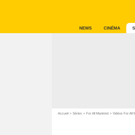
NEWS
CINÉMA
S
Accueil
Séries
For All Mankind
Vidéos For All