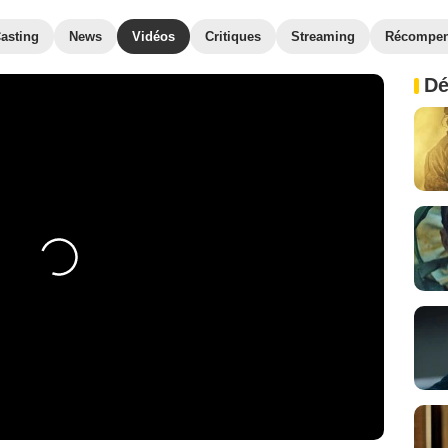
asting
News
Vidéos
Critiques
Streaming
Récompe
Dé