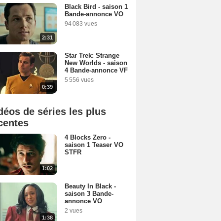
Black Bird - saison 1
Bande-annonce VO
94 083 vues
2:31
Star Trek: Strange
New Worlds - saison
4 Bande-annonce VF
5 556 vues
0:39
déos de séries les plus
centes
4 Blocks Zero -
saison 1 Teaser VO
STFR
1:02
Beauty In Black -
saison 3 Bande-
annonce VO
2 vues
1:38