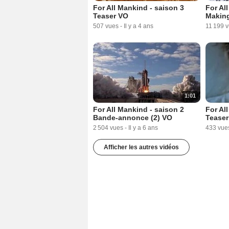
For All Mankind - saison 3
For Al
Teaser VO
Makin
507 vues
-
Il y a 4 ans
11 199 
1:01
For All Mankind - saison 2
For Al
Bande-annonce (2) VO
Teaser
2 504 vues
-
Il y a 6 ans
433 vue
Afficher les autres vidéos