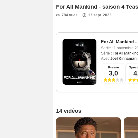
For All Mankind - saison 4 Tea
784 vues
13 sept. 2023
For All Mankind -
Sortie :
1 novembre 2
Série :
For All Mankin
Avec
Joel Kinnaman
Presse
Spect
3,0
4
14 vidéos