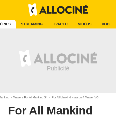
ÉRIES
STREAMING
TVACTU
VIDÉOS
VOD
 Mankind
Teasers For All Mankind S4
For All Mankind - saison 4 Teaser VO
For All Mankind