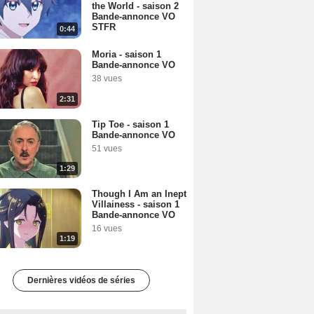
the World - saison 2
Bande-annonce VO
STFR
0:44
Moria - saison 1
Bande-annonce VO
38 vues
2:31
Tip Toe - saison 1
Bande-annonce VO
51 vues
1:29
Though I Am an Inept
Villainess - saison 1
Bande-annonce VO
16 vues
1:19
Dernières vidéos de séries