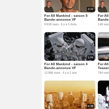
2:10
For All Mankind - saison 5
For Al
Bande-annonce VF
Bande
6 836 vues
-
Il y a 5 mois
148 vue
VIDÉO E
1:55
For All Mankind - saison 4
For Al
Bande-annonce VF
Teaser
12 986 vues
-
Il y a 2 ans
784 vue
0:38