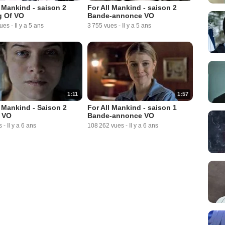
l Mankind - saison 2
For All Mankind - saison 2
g Of VO
Bande-annonce VO
vues
-
Il y a 5 ans
3 755 vues
-
Il y a 5 ans
1:11
1:57
l Mankind - Saison 2
For All Mankind - saison 1
 VO
Bande-annonce VO
s
-
Il y a 6 ans
108 262 vues
-
Il y a 6 ans