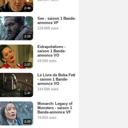
2:46
See - saison 1 Bande-
annonce VF
128 969 vues
2:29
Extrapolations -
saison 1 Bande-
annonce VO
49 099 vues
2:37
Le Livre de Boba Fett
- saison 1 Bande-
annonce VO
144 596 vues
1:47
Monarch: Legacy of
Monsters - saison 1
Bande-annonce VF
78 663 vues
2:29