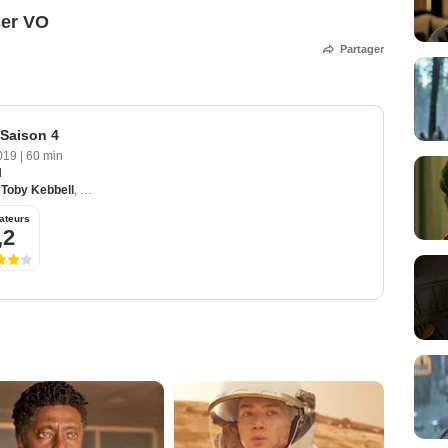
ser VO
Partager
 Saison 4
019
|
60 min
d
,
Toby Kebbell
,
Krys Marshall
,
Edi Gathegi
,
Cynthy Wu
ateurs
,2