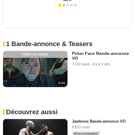
1 Bande-annonce & Teasers
Poker Face Bande-annonce
VIDÉO EN COURS
VO
7 402 vues
-
Il y a 2 ans
2:14
Découvrez aussi
Jawbone Bande-annonce VO
8 653 vues
PROCHAINEMENT