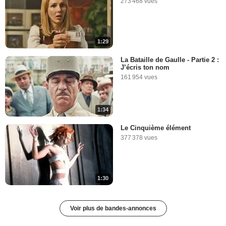
273 468 vues
1:29
La Bataille de Gaulle - Partie 2 :
J’écris ton nom
161 954 vues
1:34
Le Cinquième élément
377 378 vues
1:30
Voir plus de bandes-annonces