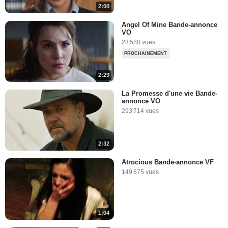
2:00
Angel Of Mine Bande-annonce
VO
23 580 vues
PROCHAINEMENT
2:29
La Promesse d'une vie Bande-
annonce VO
293 714 vues
2:32
Atrocious Bande-annonce VF
149 875 vues
1:04