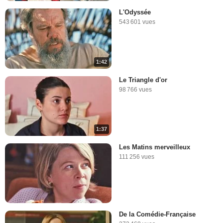
L'Odyssée
543 601 vues
1:42
Le Triangle d'or
98 766 vues
1:37
Les Matins merveilleux
111 256 vues
De la Comédie-Française