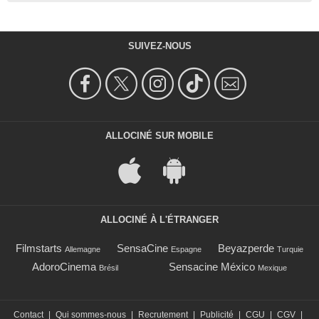
SUIVEZ-NOUS
ALLOCINÉ SUR MOBILE
ALLOCINÉ À L'ÉTRANGER
Filmstarts
SensaCine
Beyazperde
Allemagne
Espagne
Turquie
AdoroCinema
Sensacine México
Brésil
Mexique
Contact
|
Qui sommes-nous
|
Recrutement
|
Publicité
|
CGU
|
CGV
|