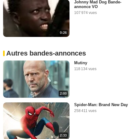
Johnny Mad Dog Bande-
annonce VO
107 974 vues
0:26
Autres bandes-annonces
Mutiny
118 134 vues
2:00
Spider-Man: Brand New Day
258 411 vues
2:33