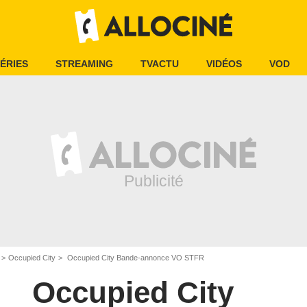
ÉRIES
STREAMING
TVACTU
VIDÉOS
VOD
Occupied City
Occupied City Bande-annonce VO STFR
Occupied City