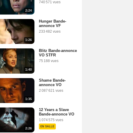
740 571 vues
2:24
Hunger Bande-
annonce VF
233 482 vues
1:26
Blitz Bande-annonce
VO STFR
75 188 vues
1:40
Shame Bande-
annonce VO
2 087 621 vues
1:35
12 Years a Slave
Bande-annonce VO
1 074 575 vues
EN SALLE
2:26