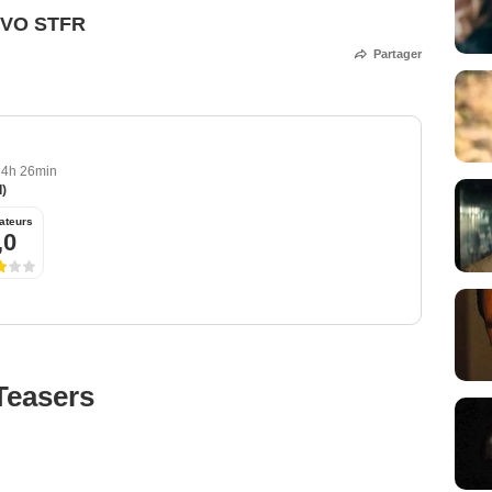
 VO STFR
Partager
4h 26min
I)
ateurs
,0
Teasers