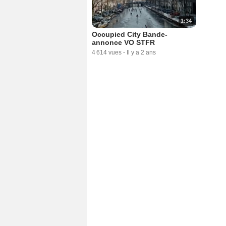
1:34
Occupied City Bande-
annonce VO STFR
4 614 vues
-
Il y a 2 ans