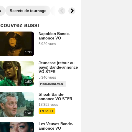
s
Secrets de tournage
Box Office
Récompenses
Films si
couvrez aussi
Napoléon Bande-
annonce VO
5 929 vues
1:30
Jeunesse (retour au
pays) Bande-annonce
VO STFR
5 340 vues
1:50
PROCHAINEMENT
Shoah Bande-
annonce VO STFR
13 352 vues
EN SALLE
1:41
Les Veuves Bande-
annonce VO