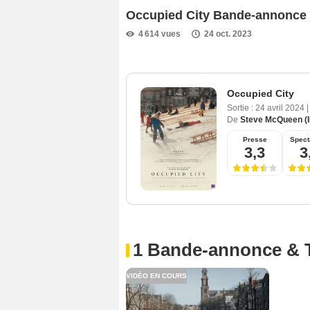
Occupied City Bande-annonce
4 614 vues
24 oct. 2023
Occupied City
Sortie :
24 avril 2024
|
De
Steve McQueen (I
Presse
Spect
3,3
3
1 Bande-annonce & 
VIDÉO EN COURS