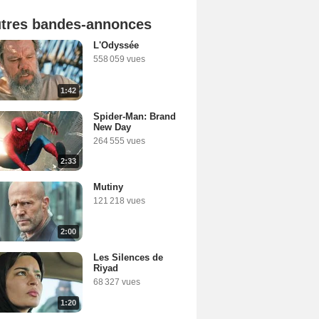
tres bandes-annonces
L'Odyssée
558 059 vues
1:42
Spider-Man: Brand
New Day
264 555 vues
2:33
Mutiny
121 218 vues
2:00
Les Silences de
Riyad
68 327 vues
1:20