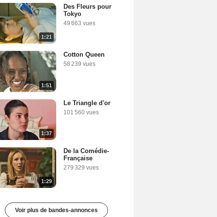
Des Fleurs pour
Tokyo
49 663 vues
1:21
Cotton Queen
58 239 vues
1:51
Le Triangle d'or
101 560 vues
1:37
De la Comédie-
Française
279 329 vues
1:29
Voir plus de bandes-annonces