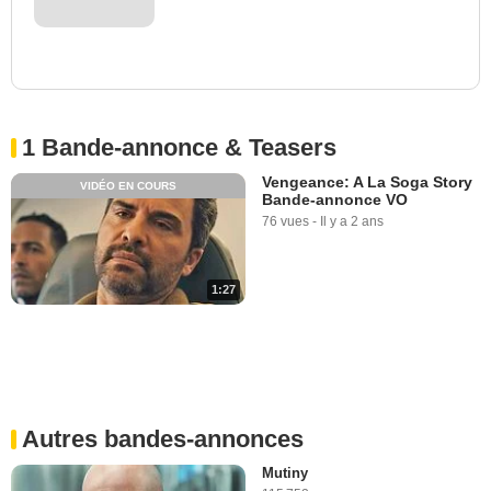
1 Bande-annonce & Teasers
Vengeance: A La Soga Story
VIDÉO EN COURS
Bande-annonce VO
76 vues
-
Il y a 2 ans
1:27
Autres bandes-annonces
Mutiny