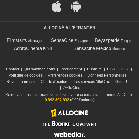
ALLOCINÉ À L'ÉTRANGER
Filmstarts
SensaCine
Beyazperde
Allemagne
Espagne
Turquie
AdoroCinema
Sensacine México
Brésil
Mexique
Contact
|
Qui sommes-nous
|
Recrutement
|
Publicité
|
CGU
|
CGV
|
Politique de cookies
|
Préférences cookies
|
Données Personnelles
|
Revue de presse
|
Charte d'écriture
|
Les services AlloCiné
|
Gérer Utiq
|
©AlloCiné
Retrouvez tous les horaires et infos de votre cinéma sur le numéro AlloCiné :
0 892 892 892
(0,90€/minute)