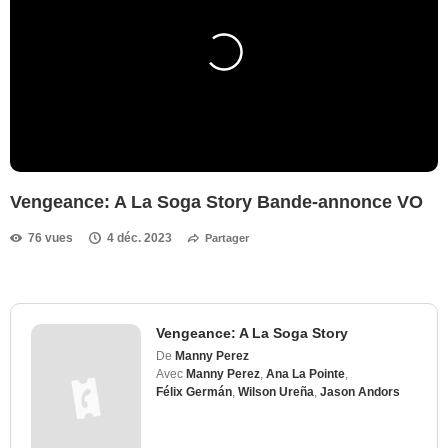
Vengeance: A La Soga Story Bande-annonce VO
76 vues
4 déc. 2023
Partager
Vengeance: A La Soga Story
De
Manny Perez
Avec
Manny Perez
,
Ana La Pointe
,
Félix Germán
,
Wilson Ureña
,
Jason Andors