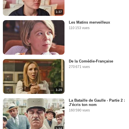
1:37
Les Matins merveilleux
110 153 vues
De la Comédie-Française
270 671 vues
1:29
La Bataille de Gaulle - Partie 2 :
J’écris ton nom
160 590 vues
1:34