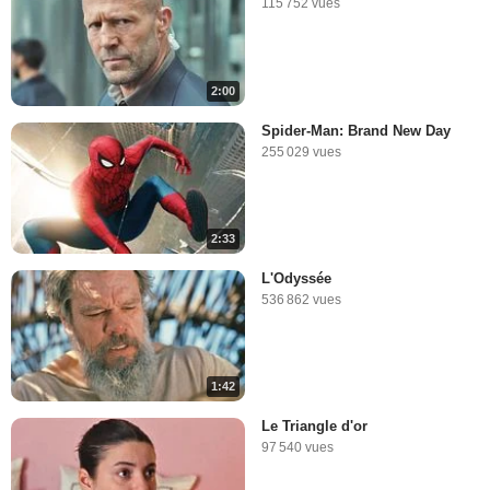
115 752 vues
2:00
Spider-Man: Brand New Day
255 029 vues
2:33
L'Odyssée
536 862 vues
1:42
Le Triangle d'or
97 540 vues