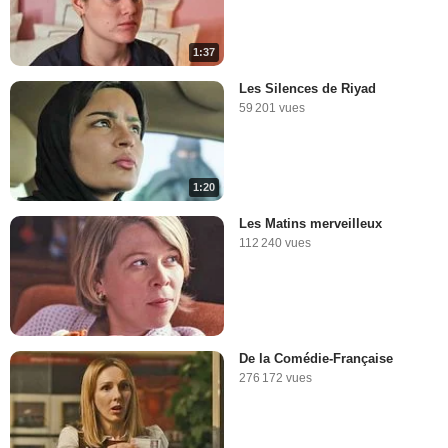
1:37
Les Silences de Riyad
59 201 vues
1:20
Les Matins merveilleux
112 240 vues
De la Comédie-Française
276 172 vues