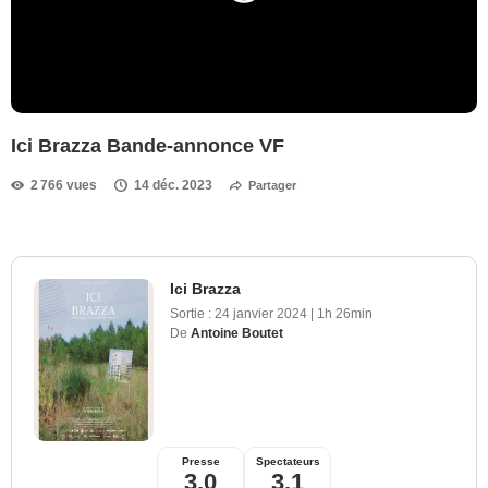
Ici Brazza Bande-annonce VF
2 766 vues
14 déc. 2023
Partager
Ici Brazza
Sortie :
24 janvier 2024
|
1h 26min
De
Antoine Boutet
Presse
Spectateurs
3,0
3,1