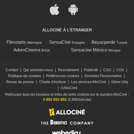
ALLOCINÉ À L'ÉTRANGER
Filmstarts
SensaCine
Beyazperde
Allemagne
Espagne
Turquie
AdoroCinema
Sensacine México
Brésil
Mexique
Contact
|
Qui sommes-nous
|
Recrutement
|
Publicité
|
CGU
|
CGV
|
Politique de cookies
|
Préférences cookies
|
Données Personnelles
|
Revue de presse
|
Charte d'écriture
|
Les services AlloCiné
|
Gérer Utiq
|
©AlloCiné
Retrouvez tous les horaires et infos de votre cinéma sur le numéro AlloCiné :
0 892 892 892
(0,90€/minute)