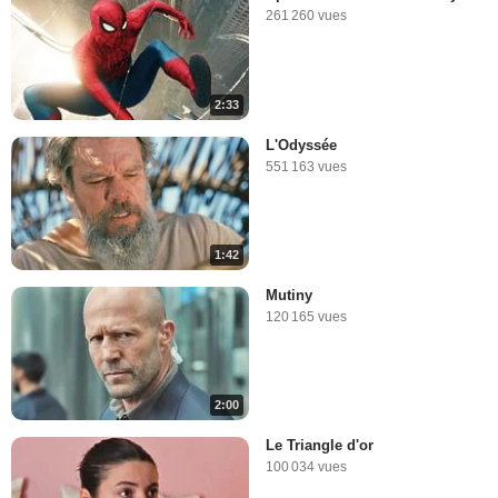
261 260 vues
2:33
L'Odyssée
551 163 vues
1:42
Mutiny
120 165 vues
2:00
Le Triangle d'or
100 034 vues