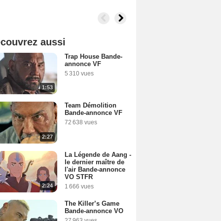
couvrez aussi
Trap House Bande-
annonce VF
5 310 vues
1:53
Team Démolition
Bande-annonce VF
72 638 vues
2:27
La Légende de Aang -
le dernier maître de
l'air Bande-annonce
VO STFR
2:24
1 666 vues
The Killer’s Game
Bande-annonce VO
27 963 vues