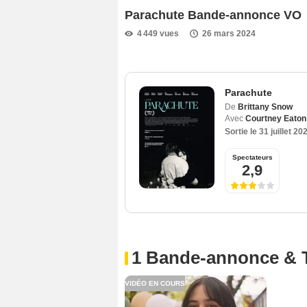
Parachute Bande-annonce VO
4 449 vues
26 mars 2024
Parachute
De
Brittany Snow
Avec
Courtney Eaton
Sortie le
31 juillet 20
Spectateurs
2,9
1 Bande-annonce & 
VIDÉO EN COURS