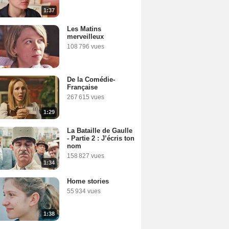
1:37
Les Matins
merveilleux
108 796 vues
De la Comédie-
Française
267 615 vues
1:29
La Bataille de Gaulle
- Partie 2 : J’écris ton
nom
158 827 vues
1:34
Home stories
55 934 vues
1:38