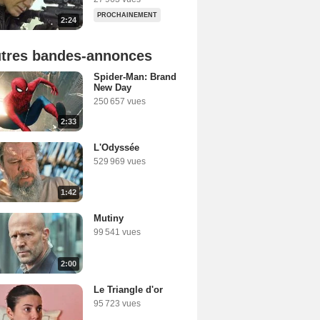
PROCHAINEMENT
2:24
tres bandes-annonces
Spider-Man: Brand
New Day
250 657 vues
2:33
L'Odyssée
529 969 vues
1:42
Mutiny
99 541 vues
2:00
Le Triangle d'or
95 723 vues