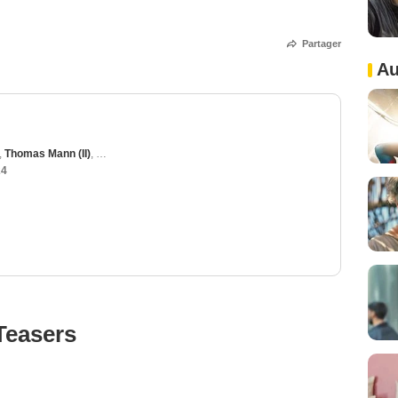
Partager
Au
,
Thomas Mann (II)
,
Francesca Reale
,
Gina Rodriguez
,
Joel McHale
24
Teasers