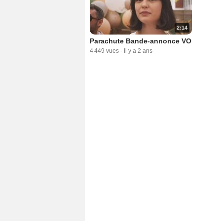
2:14
Parachute Bande-annonce VO
4 449 vues
-
Il y a 2 ans