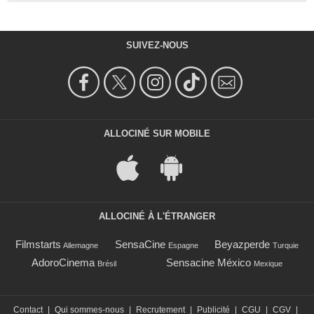
SUIVEZ-NOUS
ALLOCINÉ SUR MOBILE
ALLOCINÉ À L'ÉTRANGER
Filmstarts
SensaCine
Beyazperde
Allemagne
Espagne
Turquie
AdoroCinema
Sensacine México
Brésil
Mexique
Contact
|
Qui sommes-nous
|
Recrutement
|
Publicité
|
CGU
|
CGV
|