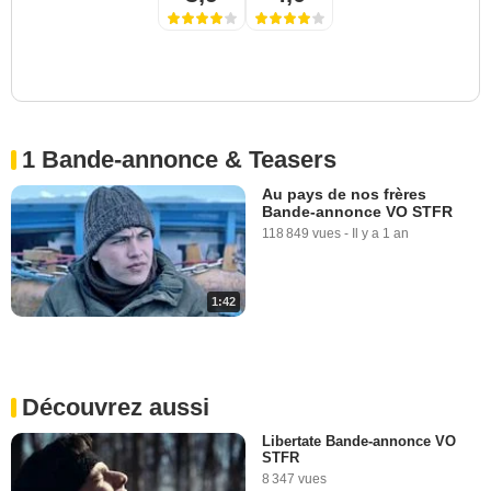
1 Bande-annonce & Teasers
Au pays de nos frères
Bande-annonce VO STFR
118 849 vues
-
Il y a 1 an
1:42
Découvrez aussi
Libertate Bande-annonce VO
STFR
8 347 vues