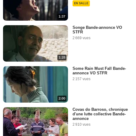
EN SALLE
1:37
Songe Bande-annonce VO
STFR
2 669 vues
1:28
Some Rain Must Fall Bande-
annonce VO STFR
2 157 vues
2:00
Covas do Barroso, chronique
d'une lutte collective Bande-
annonce
2 910 vues