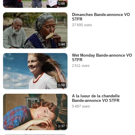
1:08
Dimanches Bande-annonce VO
STFR
37 695 vues
1:44
Wet Monday Bande-annonce VO
STFR
2 611 vues
1:50
A la lueur de la chandelle
Bande-annonce VO STFR
5 487 vues
1:37