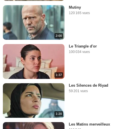
Mutiny
120 165 vues
2:00
Le Triangle d'or
100 034 vues
1:37
Les Silences de Riyad
59 201 vues
1:20
Les Matins merveilleux