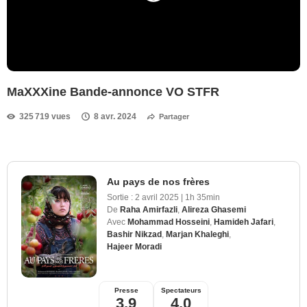
MaXXXine Bande-annonce VO STFR
325 719 vues
8 avr. 2024
Partager
Au pays de nos frères
Sortie :
2 avril 2025
|
1h 35min
De
Raha Amirfazli
,
Alireza Ghasemi
Avec
Mohammad Hosseini
,
Hamideh Jafari
,
Bashir Nikzad
,
Marjan Khaleghi
,
Hajeer Moradi
Presse
Spectateurs
3,9
4,0