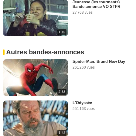
Jeunesse (les tourments)
Bande-annonce VO STFR
27 768 vues
1:49
Autres bandes-annonces
Spider-Man: Brand New Day
261 260 vues
2:33
L'Odyssée
551 163 vues
1:42