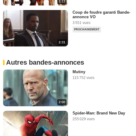
1:13
Coup de foudre garanti Bande-
annonce VO
3 551 vues
PROCHAINEMENT
2:31
Autres bandes-annonces
Mutiny
115 752 vues
2:00
Spider-Man: Brand New Day
255 029 vues