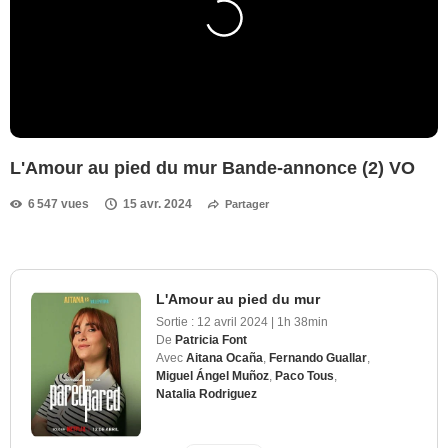
L'Amour au pied du mur Bande-annonce (2) VO
6 547 vues
15 avr. 2024
Partager
L'Amour au pied du mur
Sortie :
12 avril 2024
|
1h 38min
De
Patricia Font
Avec
Aitana Ocaña
,
Fernando Guallar
,
Miguel Ángel Muñoz
,
Paco Tous
,
Natalia Rodriguez