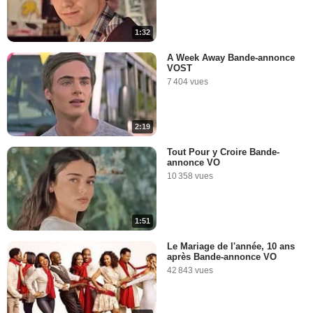
1:32
A Week Away Bande-annonce
VOST
7 404 vues
2:19
Tout Pour y Croire Bande-
annonce VO
10 358 vues
1:51
Le Mariage de l'année, 10 ans
après Bande-annonce VO
42 843 vues