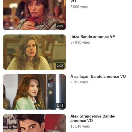
VO
3 898 vues
2:07
Ibiza Bande-annonce VF
37 830 vues
2:25
À sa façon Bande-annonce VO
9 762 vues
1:46
Alex Strangelove Bande-
annonce VO
13 148 vues