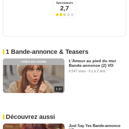
Spectateurs
2,7
1 Bande-annonce & Teasers
L'Amour au pied du mur
VIDÉO EN COURS
Bande-annonce (2) VO
6 547 vues
-
Il y a 2 ans
1:37
Découvrez aussi
Just Say Yes Bande-annonce