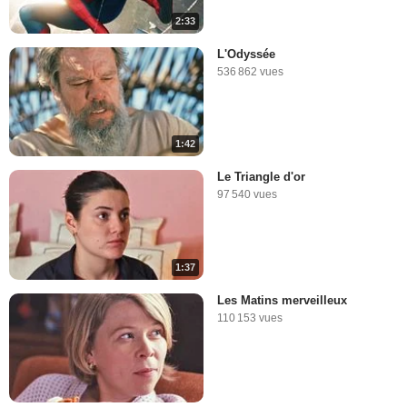
2:33
L'Odyssée
536 862 vues
1:42
Le Triangle d'or
97 540 vues
1:37
Les Matins merveilleux
110 153 vues