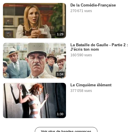
De la Comédie-Française
270 671 vues
1:29
La Bataille de Gaulle - Partie 2 :
J’écris ton nom
160 590 vues
1:34
Le Cinquième élément
377 058 vues
1:30
Voir plus de bandes-annonces